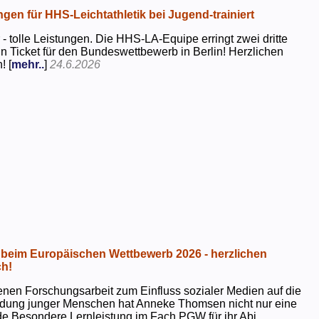
ngen für HHS-Leichtathletik bei Jugend-trainiert
 - tolle Leistungen. Die HHS-LA-Equipe erringt zwei dritte
in Ticket für den Bundeswettbewerb in Berlin! Herzlichen
! [
mehr..
]
24.6.2026
beim Europäischen Wettbewerb 2026 - herzlichen
h!
genen Forschungsarbeit zum Einfluss sozialer Medien auf die
ildung junger Menschen hat Anneke Thomsen nicht nur eine
e Besondere Lernleistung im Fach PGW für ihr Abi