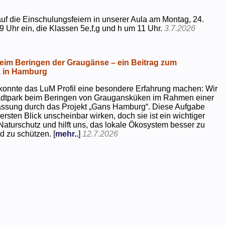
uf die Einschulungsfeiern in unserer Aula am Montag, 24.
9 Uhr ein, die Klassen 5e,f,g und h um 11 Uhr.
3.7.2026
beim Beringen der Graugänse – ein Beitrag zum
z in Hamburg
konnte das LuM Profil eine besondere Erfahrung machen: Wir
tadtpark beim Beringen von Graugansküken im Rahmen einer
assung durch das Projekt „Gans Hamburg“. Diese Aufgabe
rsten Blick unscheinbar wirken, doch sie ist ein wichtiger
Naturschutz und hilft uns, das lokale Ökosystem besser zu
d zu schützen. [
mehr..
]
12.7.2026