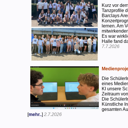
Kurz vor dem
Tanzprofile d
Barclays Are
Konzertprog
lernen. Am V
mitwirkenden
Es war wirkli
Halle fand d
7.7.2026
Medienproje
Die SchülerI
eines Medien
KI unsere Sc
Zeitraum von
Die SchülerI
Künstliche I
gesamten Auf
[
mehr..
]
2.7.2026