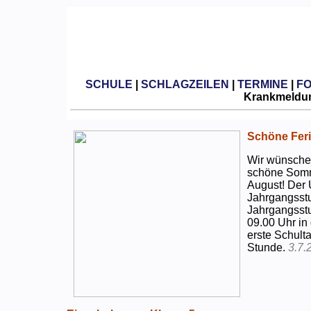
SCHULE
|
SCHLAGZEILEN
|
TERMINE
|
F
Krankmeldun
Schöne Feri
Wir wünschen
schöne Somm
August! Der 
Jahrgangsstu
Jahrgangsstu
09.00 Uhr in
erste Schulta
Stunde.
3.7.