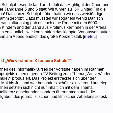
 Schuljahresende fand am 1. Juli das Highlight der Chor- und
er Jahrgänge 5 und 6 statt: Wir fuhren zu "6K United!" in die
na! Das ganze Schuljahr über hatten wir das zweistündige
ramm geprobt. Dazu mussten wir sogar ein wenig Dänisch
eranstaltungstag gab es noch eine Probe mit den 6000
 Kindern und der Band aus Profimusiker*innen in der Arena.
ch erstaunlich, wie konzentriert das klappte. Vor ausverkaufter
ann am Abend endlich das große Konzert statt. [
mehr..
]
kt „Wie verändert KI unsere Schule?“
nnen des Informatik-Kurses der Vorstufe haben im Rahmen
projekts einen eigenen TV-Beitrag zum Thema „Wie verändert
hule?“ produziert. Das Projekt erstreckte sich über den
 Mai bis Juli und war besonders schüler-aktivierend angelegt:
nnen setzten sich nicht nur inhaltlich mit dem Thema
ntelligenz auseinander, sondern übernahmen auch die
gaben des journalistischen und filmischen Arbeitens selbst.