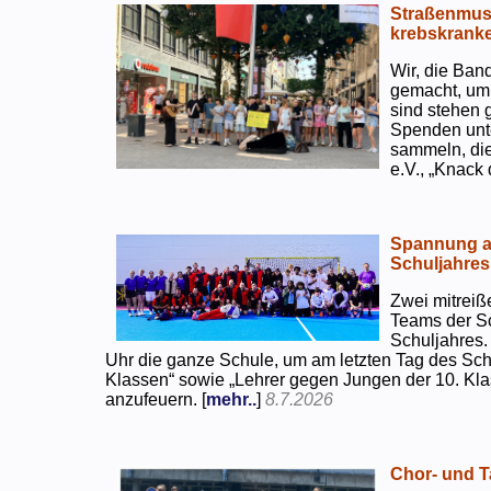
Straßenmusi
krebskranke
Wir, die Ban
gemacht, um
sind stehen 
Spenden unte
sammeln, di
e.V., „Knack
Spannung an
Schuljahres
Zwei mitreiß
Teams der S
Schuljahres.
Uhr die ganze Schule, um am letzten Tag des Sch
Klassen“ sowie „Lehrer gegen Jungen der 10. Klas
anzufeuern. [
mehr..
]
8.7.2026
Chor- und Ta