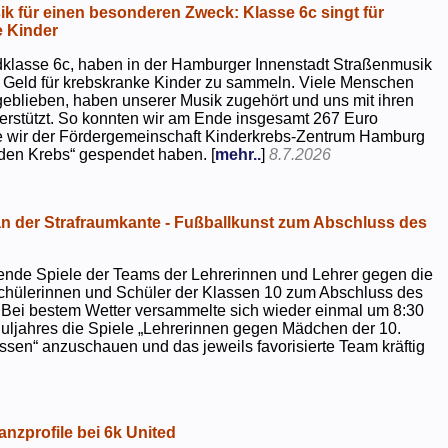
k für einen besonderen Zweck: Klasse 6c singt für
 Kinder
dklasse 6c, haben in der Hamburger Innenstadt Straßenmusik
 Geld für krebskranke Kinder zu sammeln. Viele Menschen
geblieben, haben unserer Musik zugehört und uns mit ihren
rstützt. So konnten wir am Ende insgesamt 267 Euro
e wir der Fördergemeinschaft Kinderkrebs-Zentrum Hamburg
 den Krebs“ gespendet haben. [
mehr..
]
8.7.2026
 der Strafraumkante - Fußballkunst zum Abschluss des
ende Spiele der Teams der Lehrerinnen und Lehrer gegen die
chülerinnen und Schüler der Klassen 10 zum Abschluss des
 Bei bestem Wetter versammelte sich wieder einmal um 8:30
uljahres die Spiele „Lehrerinnen gegen Mädchen der 10.
sen“ anzuschauen und das jeweils favorisierte Team kräftig
nzprofile bei 6k United