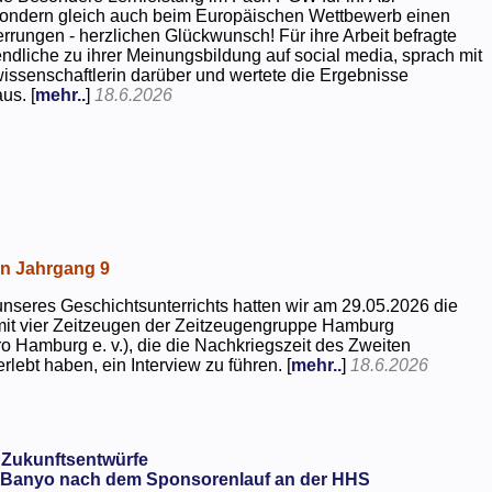
 sondern gleich auch beim Europäischen Wettbewerb einen
rrungen - herzlichen Glückwunsch! Für ihre Arbeit befragte
dliche zu ihrer Meinungsbildung auf social media, sprach mit
kwissenschaftlerin darüber und wertete die Ergebnisse
us. [
mehr..
]
18.6.2026
in Jahrgang 9
seres Geschichtsunterrichts hatten wir am 29.05.2026 die
mit vier Zeitzeugen der Zeitzeugengruppe Hamburg
o Hamburg e. v.), die die Nachkriegszeit des Zweiten
rlebt haben, ein Interview zu führen. [
mehr..
]
18.6.2026
 Zukunftsentwürfe
Banyo nach dem Sponsorenlauf an der HHS