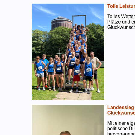
Tolle Leistu
Tolles Wetter
Plätze und e
Glückwunsch
Landessieg 
Glückwunsc
Mit einer ei
politische B
hervorragend