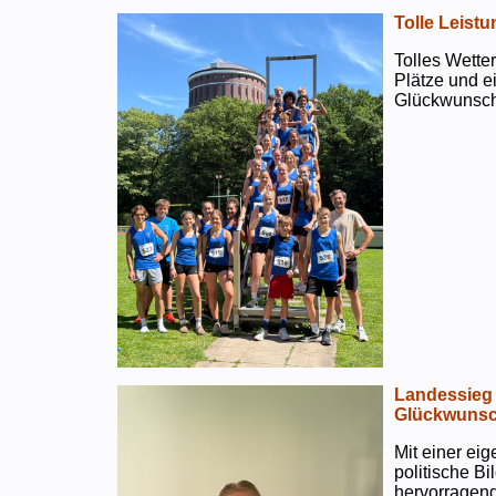
Tolle Leistu
Tolles Wetter
Plätze und e
Glückwunsch
Landessieg 
Glückwunsc
Mit einer ei
politische B
hervorragend