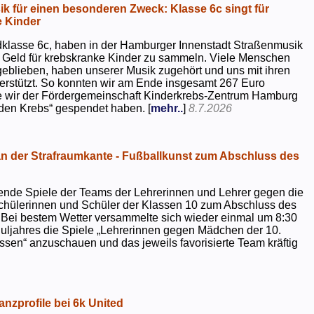
k für einen besonderen Zweck: Klasse 6c singt für
 Kinder
dklasse 6c, haben in der Hamburger Innenstadt Straßenmusik
 Geld für krebskranke Kinder zu sammeln. Viele Menschen
geblieben, haben unserer Musik zugehört und uns mit ihren
rstützt. So konnten wir am Ende insgesamt 267 Euro
e wir der Fördergemeinschaft Kinderkrebs-Zentrum Hamburg
 den Krebs“ gespendet haben. [
mehr..
]
8.7.2026
 der Strafraumkante - Fußballkunst zum Abschluss des
ende Spiele der Teams der Lehrerinnen und Lehrer gegen die
chülerinnen und Schüler der Klassen 10 zum Abschluss des
 Bei bestem Wetter versammelte sich wieder einmal um 8:30
uljahres die Spiele „Lehrerinnen gegen Mädchen der 10.
sen“ anzuschauen und das jeweils favorisierte Team kräftig
nzprofile bei 6k United