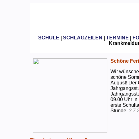
SCHULE
|
SCHLAGZEILEN
|
TERMINE
|
F
Krankmeldun
Schöne Feri
Wir wünschen
schöne Somm
August! Der 
Jahrgangsstu
Jahrgangsstu
09.00 Uhr in
erste Schulta
Stunde.
3.7.