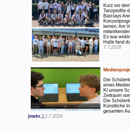
Kurz vor dem
Tanzprofile d
Barclays Are
Konzertprog
lernen. Am V
mitwirkenden
Es war wirkli
Halle fand d
7.7.2026
Medienproje
Die SchülerI
eines Medien
KI unsere Sc
Zeitraum von
Die SchülerI
Künstliche I
gesamten Auf
[
mehr..
]
2.7.2026