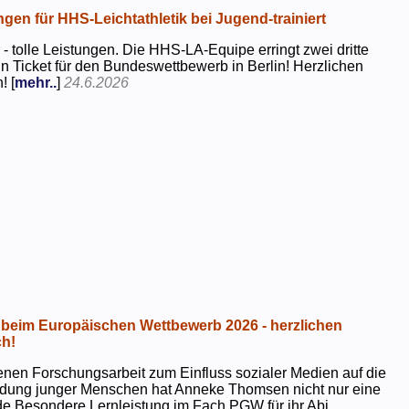
ngen für HHS-Leichtathletik bei Jugend-trainiert
 - tolle Leistungen. Die HHS-LA-Equipe erringt zwei dritte
in Ticket für den Bundeswettbewerb in Berlin! Herzlichen
! [
mehr..
]
24.6.2026
beim Europäischen Wettbewerb 2026 - herzlichen
h!
genen Forschungsarbeit zum Einfluss sozialer Medien auf die
ildung junger Menschen hat Anneke Thomsen nicht nur eine
e Besondere Lernleistung im Fach PGW für ihr Abi