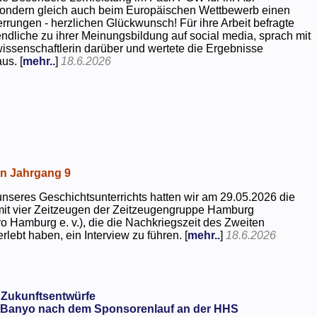
 sondern gleich auch beim Europäischen Wettbewerb einen
rrungen - herzlichen Glückwunsch! Für ihre Arbeit befragte
dliche zu ihrer Meinungsbildung auf social media, sprach mit
kwissenschaftlerin darüber und wertete die Ergebnisse
us. [
mehr..
]
18.6.2026
in Jahrgang 9
seres Geschichtsunterrichts hatten wir am 29.05.2026 die
mit vier Zeitzeugen der Zeitzeugengruppe Hamburg
o Hamburg e. v.), die die Nachkriegszeit des Zweiten
rlebt haben, ein Interview zu führen. [
mehr..
]
18.6.2026
 Zukunftsentwürfe
Banyo nach dem Sponsorenlauf an der HHS