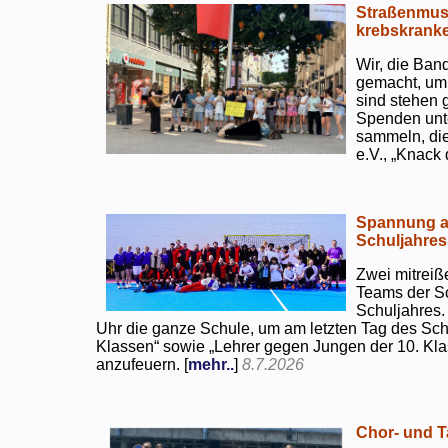
Straßenmusi
krebskranke
Wir, die Ban
gemacht, um
sind stehen 
Spenden unte
sammeln, di
e.V., „Knack
Spannung an
Schuljahres
Zwei mitreiß
Teams der S
Schuljahres.
Uhr die ganze Schule, um am letzten Tag des Sch
Klassen“ sowie „Lehrer gegen Jungen der 10. Klas
anzufeuern. [
mehr..
]
8.7.2026
Chor- und Ta