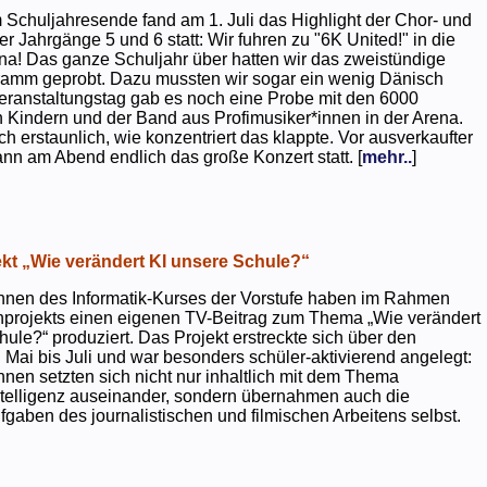
 Schuljahresende fand am 1. Juli das Highlight der Chor- und
er Jahrgänge 5 und 6 statt: Wir fuhren zu "6K United!" in die
na! Das ganze Schuljahr über hatten wir das zweistündige
ramm geprobt. Dazu mussten wir sogar ein wenig Dänisch
eranstaltungstag gab es noch eine Probe mit den 6000
 Kindern und der Band aus Profimusiker*innen in der Arena.
ch erstaunlich, wie konzentriert das klappte. Vor ausverkaufter
ann am Abend endlich das große Konzert statt. [
mehr..
]
kt „Wie verändert KI unsere Schule?“
nnen des Informatik-Kurses der Vorstufe haben im Rahmen
projekts einen eigenen TV-Beitrag zum Thema „Wie verändert
hule?“ produziert. Das Projekt erstreckte sich über den
 Mai bis Juli und war besonders schüler-aktivierend angelegt:
nnen setzten sich nicht nur inhaltlich mit dem Thema
ntelligenz auseinander, sondern übernahmen auch die
gaben des journalistischen und filmischen Arbeitens selbst.