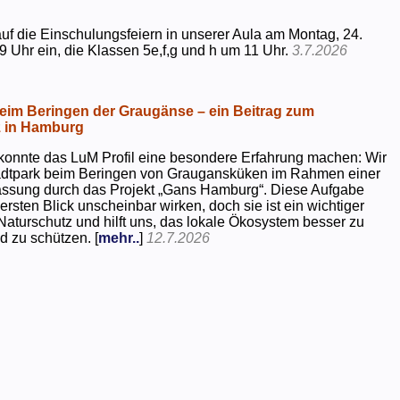
uf die Einschulungsfeiern in unserer Aula am Montag, 24.
9 Uhr ein, die Klassen 5e,f,g und h um 11 Uhr.
3.7.2026
beim Beringen der Graugänse – ein Beitrag zum
z in Hamburg
konnte das LuM Profil eine besondere Erfahrung machen: Wir
tadtpark beim Beringen von Graugansküken im Rahmen einer
assung durch das Projekt „Gans Hamburg“. Diese Aufgabe
rsten Blick unscheinbar wirken, doch sie ist ein wichtiger
Naturschutz und hilft uns, das lokale Ökosystem besser zu
d zu schützen. [
mehr..
]
12.7.2026