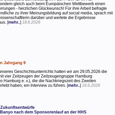
 sondern gleich auch beim Europäischen Wettbewerb einen
rrungen - herzlichen Glückwunsch! Für ihre Arbeit befragte
dliche zu ihrer Meinungsbildung auf social media, sprach mit
kwissenschaftlerin darüber und wertete die Ergebnisse
us. [
mehr..
]
18.6.2026
in Jahrgang 9
seres Geschichtsunterrichts hatten wir am 29.05.2026 die
mit vier Zeitzeugen der Zeitzeugengruppe Hamburg
o Hamburg e. v.), die die Nachkriegszeit des Zweiten
rlebt haben, ein Interview zu führen. [
mehr..
]
18.6.2026
 Zukunftsentwürfe
Banyo nach dem Sponsorenlauf an der HHS