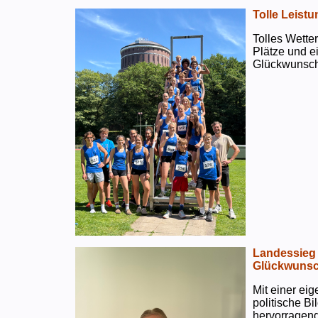
Tolle Leistu
Tolles Wetter
Plätze und e
Glückwunsch
Landessieg 
Glückwunsc
Mit einer ei
politische B
hervorragend