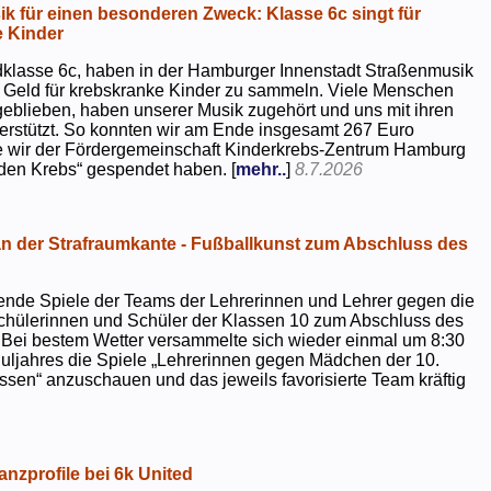
k für einen besonderen Zweck: Klasse 6c singt für
 Kinder
dklasse 6c, haben in der Hamburger Innenstadt Straßenmusik
 Geld für krebskranke Kinder zu sammeln. Viele Menschen
geblieben, haben unserer Musik zugehört und uns mit ihren
rstützt. So konnten wir am Ende insgesamt 267 Euro
e wir der Fördergemeinschaft Kinderkrebs-Zentrum Hamburg
 den Krebs“ gespendet haben. [
mehr..
]
8.7.2026
 der Strafraumkante - Fußballkunst zum Abschluss des
ende Spiele der Teams der Lehrerinnen und Lehrer gegen die
chülerinnen und Schüler der Klassen 10 zum Abschluss des
 Bei bestem Wetter versammelte sich wieder einmal um 8:30
uljahres die Spiele „Lehrerinnen gegen Mädchen der 10.
sen“ anzuschauen und das jeweils favorisierte Team kräftig
nzprofile bei 6k United