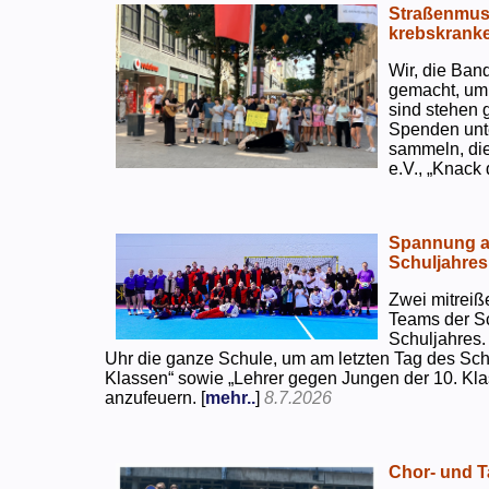
Straßenmusi
krebskranke
Wir, die Ban
gemacht, um
sind stehen 
Spenden unte
sammeln, di
e.V., „Knack
Spannung an
Schuljahres
Zwei mitreiß
Teams der S
Schuljahres.
Uhr die ganze Schule, um am letzten Tag des Sch
Klassen“ sowie „Lehrer gegen Jungen der 10. Klas
anzufeuern. [
mehr..
]
8.7.2026
Chor- und Ta