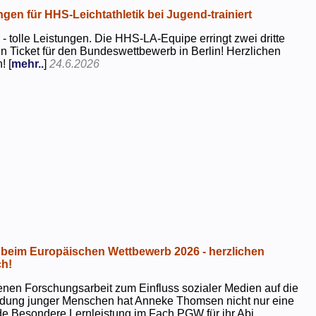
ngen für HHS-Leichtathletik bei Jugend-trainiert
 - tolle Leistungen. Die HHS-LA-Equipe erringt zwei dritte
in Ticket für den Bundeswettbewerb in Berlin! Herzlichen
! [
mehr..
]
24.6.2026
beim Europäischen Wettbewerb 2026 - herzlichen
h!
genen Forschungsarbeit zum Einfluss sozialer Medien auf die
ildung junger Menschen hat Anneke Thomsen nicht nur eine
e Besondere Lernleistung im Fach PGW für ihr Abi