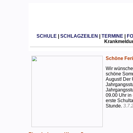
SCHULE
|
SCHLAGZEILEN
|
TERMINE
|
F
Krankmeldun
Schöne Feri
Wir wünschen
schöne Somm
August! Der 
Jahrgangsstu
Jahrgangsstu
09.00 Uhr in
erste Schulta
Stunde.
3.7.