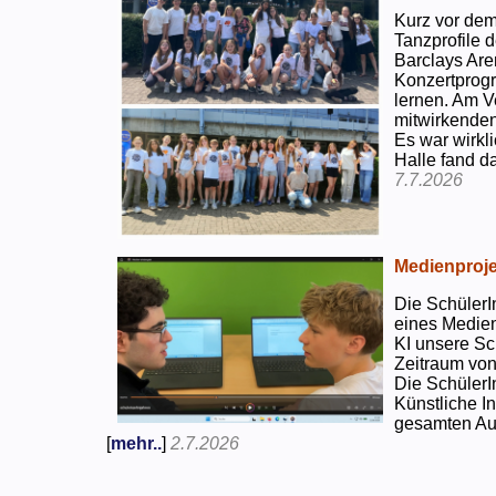
Kurz vor dem
Tanzprofile d
Barclays Are
Konzertprog
lernen. Am V
mitwirkenden
Es war wirkli
Halle fand d
7.7.2026
Medienproje
Die SchülerI
eines Medien
KI unsere Sc
Zeitraum von
Die SchülerI
Künstliche I
gesamten Auf
[
mehr..
]
2.7.2026