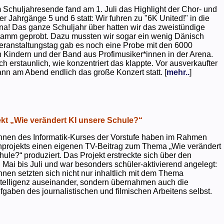
 Schuljahresende fand am 1. Juli das Highlight der Chor- und
er Jahrgänge 5 und 6 statt: Wir fuhren zu "6K United!" in die
na! Das ganze Schuljahr über hatten wir das zweistündige
ramm geprobt. Dazu mussten wir sogar ein wenig Dänisch
eranstaltungstag gab es noch eine Probe mit den 6000
 Kindern und der Band aus Profimusiker*innen in der Arena.
ch erstaunlich, wie konzentriert das klappte. Vor ausverkaufter
ann am Abend endlich das große Konzert statt. [
mehr..
]
kt „Wie verändert KI unsere Schule?“
nnen des Informatik-Kurses der Vorstufe haben im Rahmen
projekts einen eigenen TV-Beitrag zum Thema „Wie verändert
hule?“ produziert. Das Projekt erstreckte sich über den
 Mai bis Juli und war besonders schüler-aktivierend angelegt:
nnen setzten sich nicht nur inhaltlich mit dem Thema
ntelligenz auseinander, sondern übernahmen auch die
gaben des journalistischen und filmischen Arbeitens selbst.