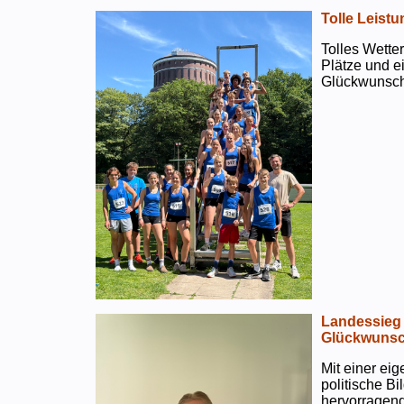
Tolle Leistu
Tolles Wetter
Plätze und e
Glückwunsch
Landessieg 
Glückwunsc
Mit einer ei
politische B
hervorragend