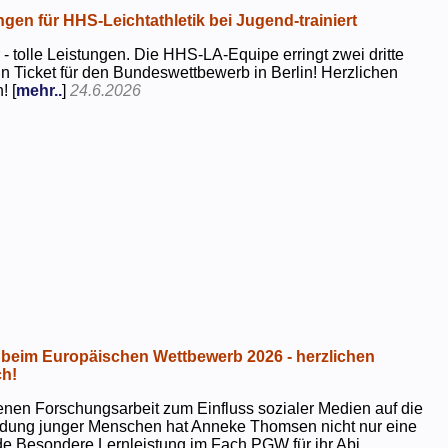
ngen für HHS-Leichtathletik bei Jugend-trainiert
 - tolle Leistungen. Die HHS-LA-Equipe erringt zwei dritte
in Ticket für den Bundeswettbewerb in Berlin! Herzlichen
! [
mehr..
]
24.6.2026
beim Europäischen Wettbewerb 2026 - herzlichen
h!
genen Forschungsarbeit zum Einfluss sozialer Medien auf die
ildung junger Menschen hat Anneke Thomsen nicht nur eine
e Besondere Lernleistung im Fach PGW für ihr Abi