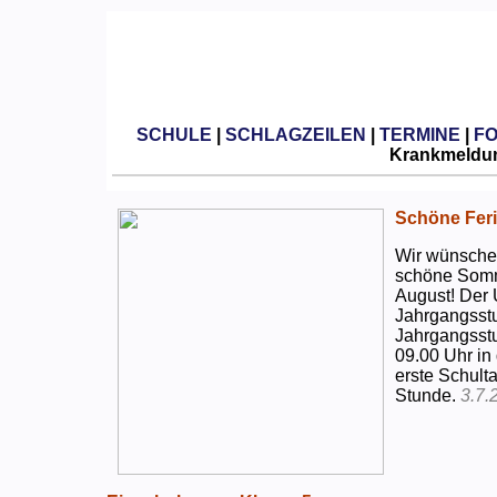
SCHULE
|
SCHLAGZEILEN
|
TERMINE
|
F
Krankmeldun
Schöne Feri
Wir wünschen
schöne Somm
August! Der 
Jahrgangsstu
Jahrgangsstu
09.00 Uhr in
erste Schulta
Stunde.
3.7.