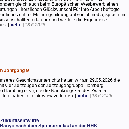
 sondern gleich auch beim Europäischen Wettbewerb einen
rrungen - herzlichen Glückwunsch! Für ihre Arbeit befragte
dliche zu ihrer Meinungsbildung auf social media, sprach mit
kwissenschaftlerin darüber und wertete die Ergebnisse
us. [
mehr..
]
18.6.2026
in Jahrgang 9
seres Geschichtsunterrichts hatten wir am 29.05.2026 die
mit vier Zeitzeugen der Zeitzeugengruppe Hamburg
o Hamburg e. v.), die die Nachkriegszeit des Zweiten
rlebt haben, ein Interview zu führen. [
mehr..
]
18.6.2026
 Zukunftsentwürfe
Banyo nach dem Sponsorenlauf an der HHS