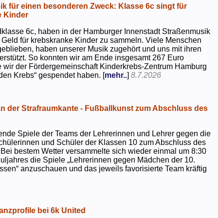
k für einen besonderen Zweck: Klasse 6c singt für
 Kinder
dklasse 6c, haben in der Hamburger Innenstadt Straßenmusik
 Geld für krebskranke Kinder zu sammeln. Viele Menschen
geblieben, haben unserer Musik zugehört und uns mit ihren
rstützt. So konnten wir am Ende insgesamt 267 Euro
e wir der Fördergemeinschaft Kinderkrebs-Zentrum Hamburg
 den Krebs“ gespendet haben. [
mehr..
]
8.7.2026
 der Strafraumkante - Fußballkunst zum Abschluss des
ende Spiele der Teams der Lehrerinnen und Lehrer gegen die
chülerinnen und Schüler der Klassen 10 zum Abschluss des
 Bei bestem Wetter versammelte sich wieder einmal um 8:30
uljahres die Spiele „Lehrerinnen gegen Mädchen der 10.
sen“ anzuschauen und das jeweils favorisierte Team kräftig
nzprofile bei 6k United