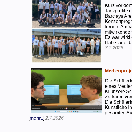
Kurz vor dem
Tanzprofile d
Barclays Are
Konzertprog
lernen. Am V
mitwirkenden
Es war wirkli
Halle fand d
7.7.2026
Medienproje
Die SchülerI
eines Medien
KI unsere Sc
Zeitraum von
Die SchülerI
Künstliche I
gesamten Auf
[
mehr..
]
2.7.2026