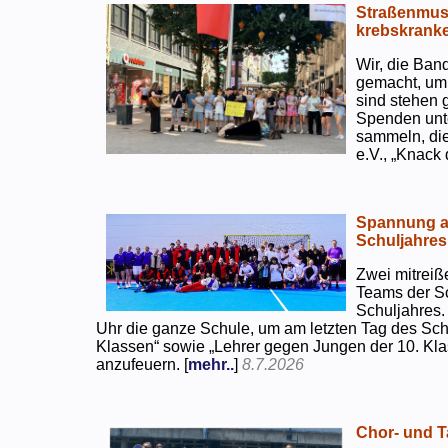
Straßenmusi
krebskranke
Wir, die Ban
gemacht, um
sind stehen 
Spenden unte
sammeln, di
e.V., „Knack
Spannung an
Schuljahres
Zwei mitreiß
Teams der S
Schuljahres.
Uhr die ganze Schule, um am letzten Tag des Sch
Klassen“ sowie „Lehrer gegen Jungen der 10. Klas
anzufeuern. [
mehr..
]
8.7.2026
Chor- und Ta