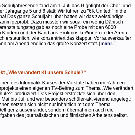
 Schuljahresende fand am 1. Juli das Highlight der Chor- und
er Jahrgänge 5 und 6 statt: Wir fuhren zu "6K United!" in die
na! Das ganze Schuljahr über hatten wir das zweistündige
ramm geprobt. Dazu mussten wir sogar ein wenig Dänisch
eranstaltungstag gab es noch eine Probe mit den 6000
 Kindern und der Band aus Profimusiker*innen in der Arena.
ch erstaunlich, wie konzentriert das klappte. Vor ausverkaufter
ann am Abend endlich das große Konzert statt. [
mehr..
]
kt „Wie verändert KI unsere Schule?“
nnen des Informatik-Kurses der Vorstufe haben im Rahmen
projekts einen eigenen TV-Beitrag zum Thema „Wie verändert
hule?“ produziert. Das Projekt erstreckte sich über den
 Mai bis Juli und war besonders schüler-aktivierend angelegt:
nnen setzten sich nicht nur inhaltlich mit dem Thema
ntelligenz auseinander, sondern übernahmen auch die
gaben des journalistischen und filmischen Arbeitens selbst.