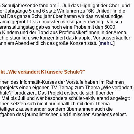
 Schuljahresende fand am 1. Juli das Highlight der Chor- und
er Jahrgänge 5 und 6 statt: Wir fuhren zu "6K United!" in die
na! Das ganze Schuljahr über hatten wir das zweistündige
ramm geprobt. Dazu mussten wir sogar ein wenig Dänisch
eranstaltungstag gab es noch eine Probe mit den 6000
 Kindern und der Band aus Profimusiker*innen in der Arena.
ch erstaunlich, wie konzentriert das klappte. Vor ausverkaufter
ann am Abend endlich das große Konzert statt. [
mehr..
]
kt „Wie verändert KI unsere Schule?“
nnen des Informatik-Kurses der Vorstufe haben im Rahmen
projekts einen eigenen TV-Beitrag zum Thema „Wie verändert
hule?“ produziert. Das Projekt erstreckte sich über den
 Mai bis Juli und war besonders schüler-aktivierend angelegt:
nnen setzten sich nicht nur inhaltlich mit dem Thema
ntelligenz auseinander, sondern übernahmen auch die
gaben des journalistischen und filmischen Arbeitens selbst.