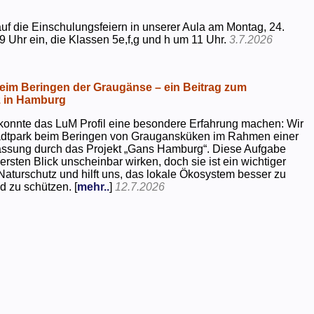
uf die Einschulungsfeiern in unserer Aula am Montag, 24.
9 Uhr ein, die Klassen 5e,f,g und h um 11 Uhr.
3.7.2026
beim Beringen der Graugänse – ein Beitrag zum
z in Hamburg
konnte das LuM Profil eine besondere Erfahrung machen: Wir
tadtpark beim Beringen von Graugansküken im Rahmen einer
assung durch das Projekt „Gans Hamburg“. Diese Aufgabe
rsten Blick unscheinbar wirken, doch sie ist ein wichtiger
Naturschutz und hilft uns, das lokale Ökosystem besser zu
d zu schützen. [
mehr..
]
12.7.2026