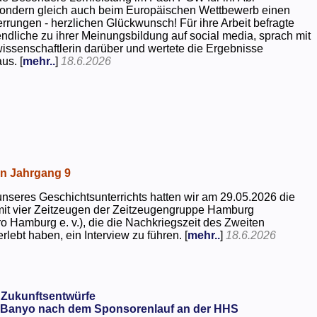
 sondern gleich auch beim Europäischen Wettbewerb einen
rrungen - herzlichen Glückwunsch! Für ihre Arbeit befragte
dliche zu ihrer Meinungsbildung auf social media, sprach mit
kwissenschaftlerin darüber und wertete die Ergebnisse
us. [
mehr..
]
18.6.2026
in Jahrgang 9
seres Geschichtsunterrichts hatten wir am 29.05.2026 die
mit vier Zeitzeugen der Zeitzeugengruppe Hamburg
o Hamburg e. v.), die die Nachkriegszeit des Zweiten
rlebt haben, ein Interview zu führen. [
mehr..
]
18.6.2026
 Zukunftsentwürfe
Banyo nach dem Sponsorenlauf an der HHS