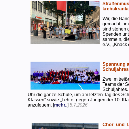
Straßenmusi
krebskranke
Wir, die Ban
gemacht, um
sind stehen 
Spenden unte
sammeln, di
e.V., „Knack
Spannung an
Schuljahres
Zwei mitreiß
Teams der S
Schuljahres.
Uhr die ganze Schule, um am letzten Tag des Sch
Klassen“ sowie „Lehrer gegen Jungen der 10. Klas
anzufeuern. [
mehr..
]
8.7.2026
Chor- und Ta