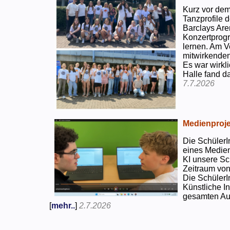
Kurz vor dem
Tanzprofile d
Barclays Are
Konzertprog
lernen. Am V
mitwirkenden
Es war wirkli
Halle fand d
7.7.2026
Medienproje
Die SchülerI
eines Medien
KI unsere Sc
Zeitraum von
Die SchülerI
Künstliche I
gesamten Auf
[
mehr..
]
2.7.2026