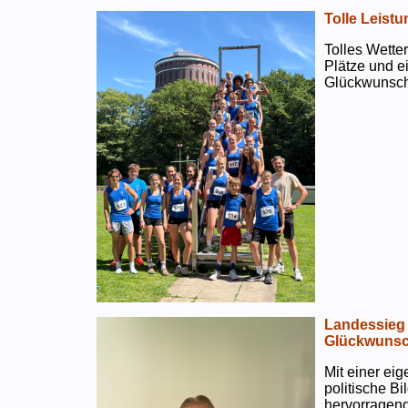
Tolle Leistu
Tolles Wetter
Plätze und e
Glückwunsch
Landessieg 
Glückwunsc
Mit einer ei
politische B
hervorragend