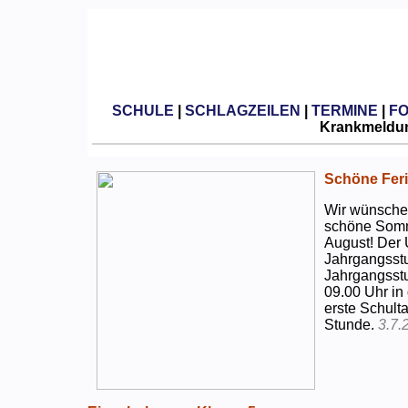
SCHULE
|
SCHLAGZEILEN
|
TERMINE
|
F
Krankmeldun
Schöne Feri
Wir wünschen
schöne Somm
August! Der 
Jahrgangsstu
Jahrgangsstu
09.00 Uhr in
erste Schulta
Stunde.
3.7.