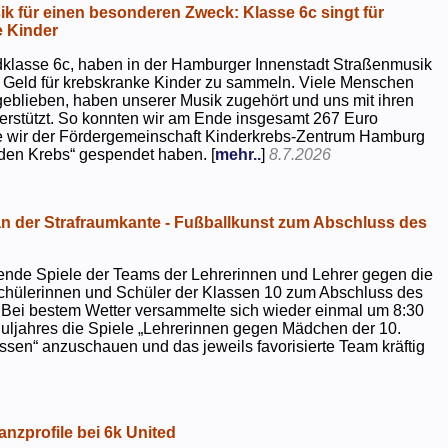
k für einen besonderen Zweck: Klasse 6c singt für
 Kinder
dklasse 6c, haben in der Hamburger Innenstadt Straßenmusik
 Geld für krebskranke Kinder zu sammeln. Viele Menschen
geblieben, haben unserer Musik zugehört und uns mit ihren
rstützt. So konnten wir am Ende insgesamt 267 Euro
e wir der Fördergemeinschaft Kinderkrebs-Zentrum Hamburg
 den Krebs“ gespendet haben. [
mehr..
]
8.7.2026
 der Strafraumkante - Fußballkunst zum Abschluss des
ende Spiele der Teams der Lehrerinnen und Lehrer gegen die
chülerinnen und Schüler der Klassen 10 zum Abschluss des
 Bei bestem Wetter versammelte sich wieder einmal um 8:30
uljahres die Spiele „Lehrerinnen gegen Mädchen der 10.
sen“ anzuschauen und das jeweils favorisierte Team kräftig
nzprofile bei 6k United