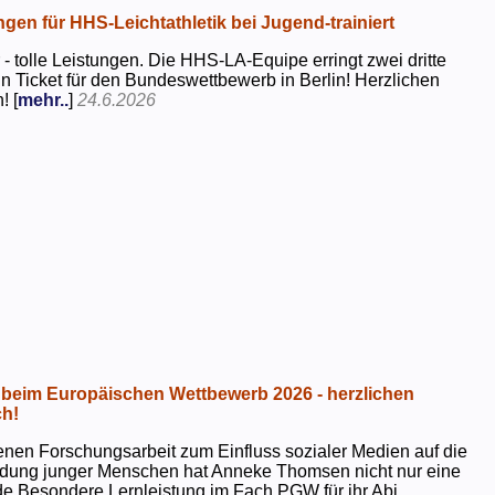
ngen für HHS-Leichtathletik bei Jugend-trainiert
 - tolle Leistungen. Die HHS-LA-Equipe erringt zwei dritte
in Ticket für den Bundeswettbewerb in Berlin! Herzlichen
! [
mehr..
]
24.6.2026
beim Europäischen Wettbewerb 2026 - herzlichen
h!
genen Forschungsarbeit zum Einfluss sozialer Medien auf die
ildung junger Menschen hat Anneke Thomsen nicht nur eine
e Besondere Lernleistung im Fach PGW für ihr Abi