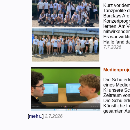
Kurz vor dem
Tanzprofile d
Barclays Are
Konzertprog
lernen. Am V
mitwirkenden
Es war wirkli
Halle fand d
7.7.2026
Medienproje
Die SchülerI
eines Medien
KI unsere Sc
Zeitraum von
Die SchülerI
Künstliche I
gesamten Auf
[
mehr..
]
2.7.2026