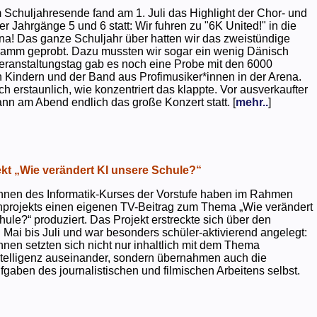
 Schuljahresende fand am 1. Juli das Highlight der Chor- und
er Jahrgänge 5 und 6 statt: Wir fuhren zu "6K United!" in die
na! Das ganze Schuljahr über hatten wir das zweistündige
ramm geprobt. Dazu mussten wir sogar ein wenig Dänisch
eranstaltungstag gab es noch eine Probe mit den 6000
 Kindern und der Band aus Profimusiker*innen in der Arena.
ch erstaunlich, wie konzentriert das klappte. Vor ausverkaufter
ann am Abend endlich das große Konzert statt. [
mehr..
]
kt „Wie verändert KI unsere Schule?“
nnen des Informatik-Kurses der Vorstufe haben im Rahmen
projekts einen eigenen TV-Beitrag zum Thema „Wie verändert
hule?“ produziert. Das Projekt erstreckte sich über den
 Mai bis Juli und war besonders schüler-aktivierend angelegt:
nnen setzten sich nicht nur inhaltlich mit dem Thema
ntelligenz auseinander, sondern übernahmen auch die
gaben des journalistischen und filmischen Arbeitens selbst.