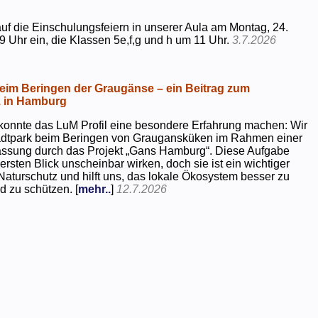
uf die Einschulungsfeiern in unserer Aula am Montag, 24.
9 Uhr ein, die Klassen 5e,f,g und h um 11 Uhr.
3.7.2026
beim Beringen der Graugänse – ein Beitrag zum
z in Hamburg
konnte das LuM Profil eine besondere Erfahrung machen: Wir
tadtpark beim Beringen von Graugansküken im Rahmen einer
assung durch das Projekt „Gans Hamburg“. Diese Aufgabe
rsten Blick unscheinbar wirken, doch sie ist ein wichtiger
Naturschutz und hilft uns, das lokale Ökosystem besser zu
d zu schützen. [
mehr..
]
12.7.2026