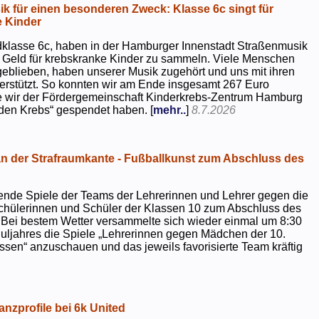
k für einen besonderen Zweck: Klasse 6c singt für
 Kinder
dklasse 6c, haben in der Hamburger Innenstadt Straßenmusik
 Geld für krebskranke Kinder zu sammeln. Viele Menschen
geblieben, haben unserer Musik zugehört und uns mit ihren
rstützt. So konnten wir am Ende insgesamt 267 Euro
e wir der Fördergemeinschaft Kinderkrebs-Zentrum Hamburg
 den Krebs“ gespendet haben. [
mehr..
]
8.7.2026
 der Strafraumkante - Fußballkunst zum Abschluss des
ende Spiele der Teams der Lehrerinnen und Lehrer gegen die
chülerinnen und Schüler der Klassen 10 zum Abschluss des
 Bei bestem Wetter versammelte sich wieder einmal um 8:30
uljahres die Spiele „Lehrerinnen gegen Mädchen der 10.
sen“ anzuschauen und das jeweils favorisierte Team kräftig
nzprofile bei 6k United