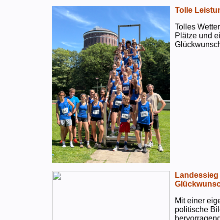
Tolle Leistu
Tolles Wetter
Plätze und e
Glückwunsch
Landessieg 
Glückwunsc
Mit einer ei
politische B
hervorragend