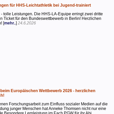
ngen für HHS-Leichtathletik bei Jugend-trainiert
 - tolle Leistungen. Die HHS-LA-Equipe erringt zwei dritte
in Ticket für den Bundeswettbewerb in Berlin! Herzlichen
! [
mehr..
]
24.6.2026
beim Europäischen Wettbewerb 2026 - herzlichen
h!
genen Forschungsarbeit zum Einfluss sozialer Medien auf die
ildung junger Menschen hat Anneke Thomsen nicht nur eine
e Besondere Lernleistung im Fach PGW für ihr Abi