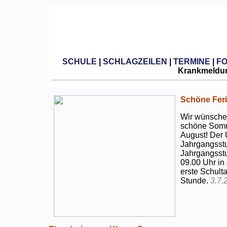
SCHULE
|
SCHLAGZEILEN
|
TERMINE
|
F
Krankmeldun
Schöne Feri
Wir wünschen
schöne Somm
August! Der 
Jahrgangsstu
Jahrgangsstu
09.00 Uhr in
erste Schulta
Stunde.
3.7.