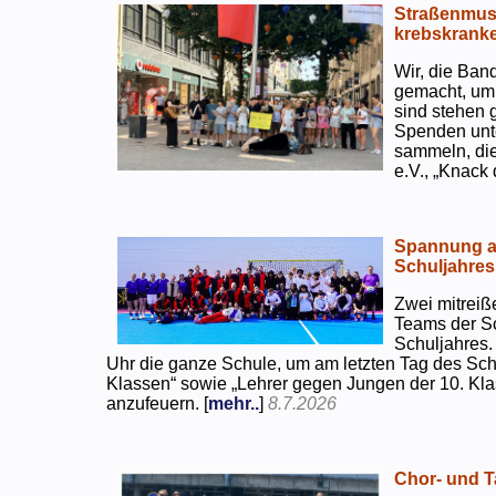
Straßenmusi
krebskranke
Wir, die Ban
gemacht, um
sind stehen 
Spenden unte
sammeln, di
e.V., „Knack
Spannung an
Schuljahres
Zwei mitreiß
Teams der S
Schuljahres.
Uhr die ganze Schule, um am letzten Tag des Sch
Klassen“ sowie „Lehrer gegen Jungen der 10. Klas
anzufeuern. [
mehr..
]
8.7.2026
Chor- und Ta