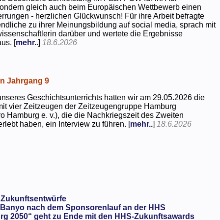
 sondern gleich auch beim Europäischen Wettbewerb einen
rrungen - herzlichen Glückwunsch! Für ihre Arbeit befragte
dliche zu ihrer Meinungsbildung auf social media, sprach mit
kwissenschaftlerin darüber und wertete die Ergebnisse
us. [
mehr..
]
18.6.2026
in Jahrgang 9
seres Geschichtsunterrichts hatten wir am 29.05.2026 die
mit vier Zeitzeugen der Zeitzeugengruppe Hamburg
o Hamburg e. v.), die die Nachkriegszeit des Zweiten
rlebt haben, ein Interview zu führen. [
mehr..
]
18.6.2026
 Zukunftsentwürfe
Banyo nach dem Sponsorenlauf an der HHS
rg 2050“ geht zu Ende mit den HHS-Zukunftsawards