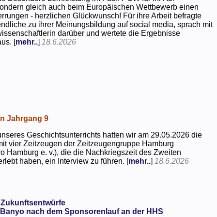
 sondern gleich auch beim Europäischen Wettbewerb einen
rrungen - herzlichen Glückwunsch! Für ihre Arbeit befragte
dliche zu ihrer Meinungsbildung auf social media, sprach mit
kwissenschaftlerin darüber und wertete die Ergebnisse
us. [
mehr..
]
18.6.2026
in Jahrgang 9
seres Geschichtsunterrichts hatten wir am 29.05.2026 die
mit vier Zeitzeugen der Zeitzeugengruppe Hamburg
o Hamburg e. v.), die die Nachkriegszeit des Zweiten
rlebt haben, ein Interview zu führen. [
mehr..
]
18.6.2026
 Zukunftsentwürfe
Banyo nach dem Sponsorenlauf an der HHS