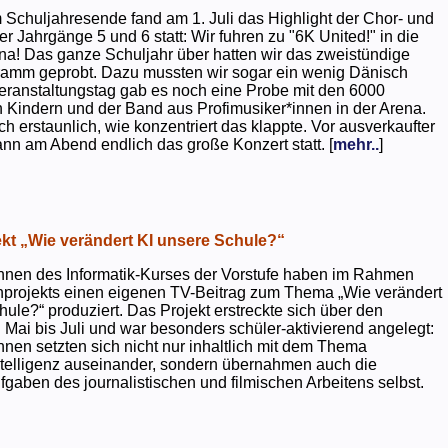
 Schuljahresende fand am 1. Juli das Highlight der Chor- und
er Jahrgänge 5 und 6 statt: Wir fuhren zu "6K United!" in die
na! Das ganze Schuljahr über hatten wir das zweistündige
ramm geprobt. Dazu mussten wir sogar ein wenig Dänisch
eranstaltungstag gab es noch eine Probe mit den 6000
 Kindern und der Band aus Profimusiker*innen in der Arena.
ch erstaunlich, wie konzentriert das klappte. Vor ausverkaufter
ann am Abend endlich das große Konzert statt. [
mehr..
]
kt „Wie verändert KI unsere Schule?“
nnen des Informatik-Kurses der Vorstufe haben im Rahmen
projekts einen eigenen TV-Beitrag zum Thema „Wie verändert
hule?“ produziert. Das Projekt erstreckte sich über den
 Mai bis Juli und war besonders schüler-aktivierend angelegt:
nnen setzten sich nicht nur inhaltlich mit dem Thema
ntelligenz auseinander, sondern übernahmen auch die
gaben des journalistischen und filmischen Arbeitens selbst.