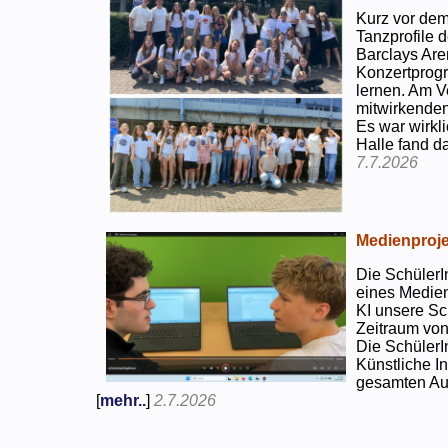
Kurz vor dem
Tanzprofile d
Barclays Are
Konzertprog
lernen. Am V
mitwirkenden
Es war wirkli
Halle fand d
7.7.2026
Medienproje
Die SchülerI
eines Medien
KI unsere Sc
Zeitraum von
Die SchülerI
Künstliche I
gesamten Auf
[
mehr..
]
2.7.2026