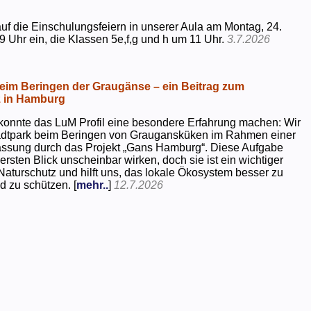
uf die Einschulungsfeiern in unserer Aula am Montag, 24.
9 Uhr ein, die Klassen 5e,f,g und h um 11 Uhr.
3.7.2026
beim Beringen der Graugänse – ein Beitrag zum
z in Hamburg
konnte das LuM Profil eine besondere Erfahrung machen: Wir
tadtpark beim Beringen von Graugansküken im Rahmen einer
assung durch das Projekt „Gans Hamburg“. Diese Aufgabe
rsten Blick unscheinbar wirken, doch sie ist ein wichtiger
Naturschutz und hilft uns, das lokale Ökosystem besser zu
d zu schützen. [
mehr..
]
12.7.2026