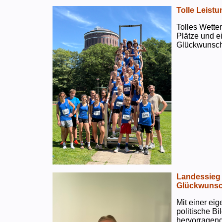
Tolle Leistu
Tolles Wetter
Plätze und e
Glückwunsch
Landessieg 
Glückwunsc
Mit einer ei
politische B
hervorragend