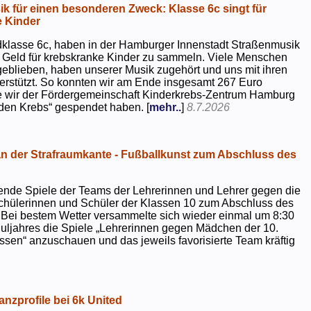
k für einen besonderen Zweck: Klasse 6c singt für
 Kinder
dklasse 6c, haben in der Hamburger Innenstadt Straßenmusik
 Geld für krebskranke Kinder zu sammeln. Viele Menschen
geblieben, haben unserer Musik zugehört und uns mit ihren
rstützt. So konnten wir am Ende insgesamt 267 Euro
e wir der Fördergemeinschaft Kinderkrebs-Zentrum Hamburg
 den Krebs“ gespendet haben. [
mehr..
]
8.7.2026
 der Strafraumkante - Fußballkunst zum Abschluss des
ende Spiele der Teams der Lehrerinnen und Lehrer gegen die
chülerinnen und Schüler der Klassen 10 zum Abschluss des
 Bei bestem Wetter versammelte sich wieder einmal um 8:30
uljahres die Spiele „Lehrerinnen gegen Mädchen der 10.
sen“ anzuschauen und das jeweils favorisierte Team kräftig
nzprofile bei 6k United