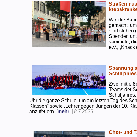
Straßenmusi
krebskranke
Wir, die Ban
gemacht, um
sind stehen 
Spenden unte
sammeln, di
e.V., „Knack
Spannung an
Schuljahres
Zwei mitreiß
Teams der S
Schuljahres.
Uhr die ganze Schule, um am letzten Tag des Sch
Klassen“ sowie „Lehrer gegen Jungen der 10. Klas
anzufeuern. [
mehr..
]
8.7.2026
Chor- und Ta