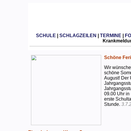
SCHULE
|
SCHLAGZEILEN
|
TERMINE
|
F
Krankmeldun
Schöne Feri
Wir wünschen
schöne Somm
August! Der 
Jahrgangsstu
Jahrgangsstu
09.00 Uhr in
erste Schulta
Stunde.
3.7.