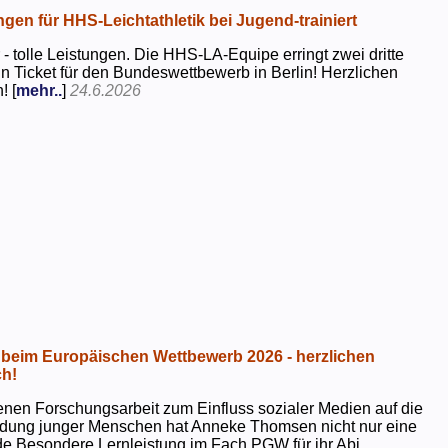
ngen für HHS-Leichtathletik bei Jugend-trainiert
 - tolle Leistungen. Die HHS-LA-Equipe erringt zwei dritte
in Ticket für den Bundeswettbewerb in Berlin! Herzlichen
! [
mehr..
]
24.6.2026
beim Europäischen Wettbewerb 2026 - herzlichen
h!
genen Forschungsarbeit zum Einfluss sozialer Medien auf die
ildung junger Menschen hat Anneke Thomsen nicht nur eine
e Besondere Lernleistung im Fach PGW für ihr Abi