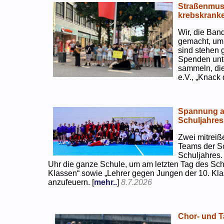
Straßenmusi
krebskranke
Wir, die Ban
gemacht, um
sind stehen 
Spenden unte
sammeln, di
e.V., „Knack
Spannung an
Schuljahres
Zwei mitreiß
Teams der S
Schuljahres.
Uhr die ganze Schule, um am letzten Tag des Sch
Klassen“ sowie „Lehrer gegen Jungen der 10. Klas
anzufeuern. [
mehr..
]
8.7.2026
Chor- und Ta