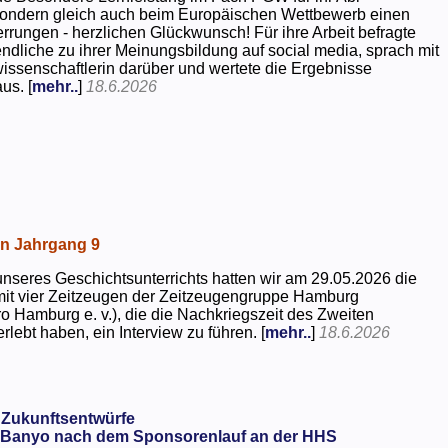
 sondern gleich auch beim Europäischen Wettbewerb einen
rrungen - herzlichen Glückwunsch! Für ihre Arbeit befragte
dliche zu ihrer Meinungsbildung auf social media, sprach mit
kwissenschaftlerin darüber und wertete die Ergebnisse
us. [
mehr..
]
18.6.2026
in Jahrgang 9
seres Geschichtsunterrichts hatten wir am 29.05.2026 die
mit vier Zeitzeugen der Zeitzeugengruppe Hamburg
o Hamburg e. v.), die die Nachkriegszeit des Zweiten
rlebt haben, ein Interview zu führen. [
mehr..
]
18.6.2026
 Zukunftsentwürfe
Banyo nach dem Sponsorenlauf an der HHS