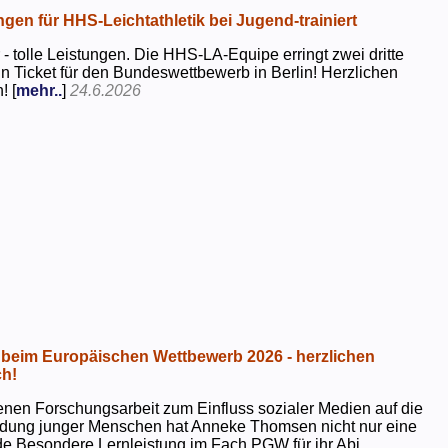
ngen für HHS-Leichtathletik bei Jugend-trainiert
 - tolle Leistungen. Die HHS-LA-Equipe erringt zwei dritte
in Ticket für den Bundeswettbewerb in Berlin! Herzlichen
! [
mehr..
]
24.6.2026
beim Europäischen Wettbewerb 2026 - herzlichen
h!
genen Forschungsarbeit zum Einfluss sozialer Medien auf die
ildung junger Menschen hat Anneke Thomsen nicht nur eine
e Besondere Lernleistung im Fach PGW für ihr Abi