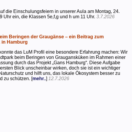
uf die Einschulungsfeiern in unserer Aula am Montag, 24.
9 Uhr ein, die Klassen 5e,f,g und h um 11 Uhr.
3.7.2026
beim Beringen der Graugänse – ein Beitrag zum
z in Hamburg
konnte das LuM Profil eine besondere Erfahrung machen: Wir
tadtpark beim Beringen von Graugansküken im Rahmen einer
assung durch das Projekt „Gans Hamburg“. Diese Aufgabe
rsten Blick unscheinbar wirken, doch sie ist ein wichtiger
Naturschutz und hilft uns, das lokale Ökosystem besser zu
d zu schützen. [
mehr..
]
12.7.2026