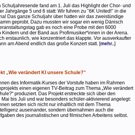
 Schuljahresende fand am 1. Juli das Highlight der Chor- und
er Jahrgänge 5 und 6 statt: Wir fuhren zu "6K United!" in die
na! Das ganze Schuljahr über hatten wir das zweistündige
ramm geprobt. Dazu mussten wir sogar ein wenig Dänisch
eranstaltungstag gab es noch eine Probe mit den 6000
 Kindern und der Band aus Profimusiker*innen in der Arena.
ch erstaunlich, wie konzentriert das klappte. Vor ausverkaufter
ann am Abend endlich das große Konzert statt. [
mehr..
]
kt „Wie verändert KI unsere Schule?“
nnen des Informatik-Kurses der Vorstufe haben im Rahmen
projekts einen eigenen TV-Beitrag zum Thema „Wie verändert
hule?“ produziert. Das Projekt erstreckte sich über den
 Mai bis Juli und war besonders schüler-aktivierend angelegt:
nnen setzten sich nicht nur inhaltlich mit dem Thema
ntelligenz auseinander, sondern übernahmen auch die
gaben des journalistischen und filmischen Arbeitens selbst.