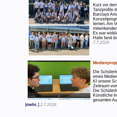
Kurz vor dem
Tanzprofile d
Barclays Are
Konzertprog
lernen. Am V
mitwirkenden
Es war wirkli
Halle fand d
7.7.2026
Medienproje
Die SchülerI
eines Medien
KI unsere Sc
Zeitraum von
Die SchülerI
Künstliche I
gesamten Auf
[
mehr..
]
2.7.2026