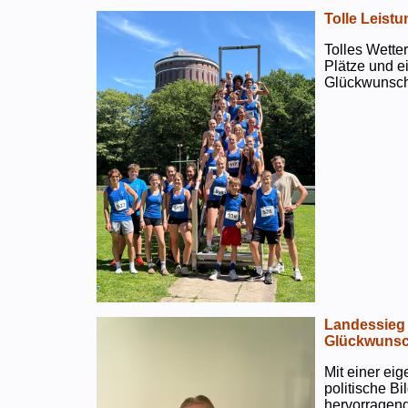
Tolle Leistu
Tolles Wetter
Plätze und e
Glückwunsch
Landessieg 
Glückwunsc
Mit einer ei
politische B
hervorragend