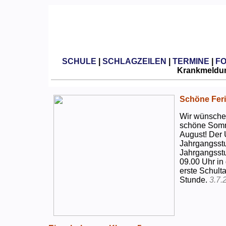
SCHULE
|
SCHLAGZEILEN
|
TERMINE
|
F
Krankmeldun
Schöne Feri
Wir wünschen
schöne Somm
August! Der 
Jahrgangsstu
Jahrgangsstu
09.00 Uhr in
erste Schulta
Stunde.
3.7.