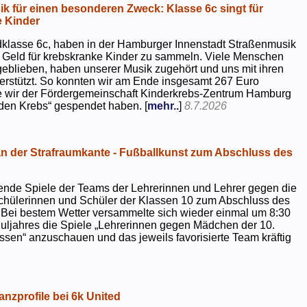
k für einen besonderen Zweck: Klasse 6c singt für
 Kinder
dklasse 6c, haben in der Hamburger Innenstadt Straßenmusik
 Geld für krebskranke Kinder zu sammeln. Viele Menschen
geblieben, haben unserer Musik zugehört und uns mit ihren
rstützt. So konnten wir am Ende insgesamt 267 Euro
e wir der Fördergemeinschaft Kinderkrebs-Zentrum Hamburg
 den Krebs“ gespendet haben. [
mehr..
]
8.7.2026
 der Strafraumkante - Fußballkunst zum Abschluss des
ende Spiele der Teams der Lehrerinnen und Lehrer gegen die
chülerinnen und Schüler der Klassen 10 zum Abschluss des
 Bei bestem Wetter versammelte sich wieder einmal um 8:30
uljahres die Spiele „Lehrerinnen gegen Mädchen der 10.
sen“ anzuschauen und das jeweils favorisierte Team kräftig
nzprofile bei 6k United