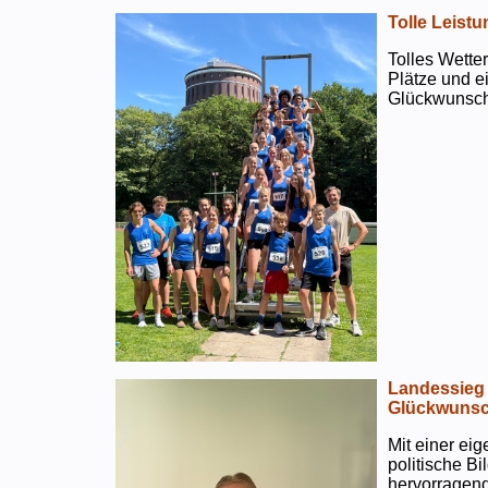
Tolle Leistu
Tolles Wetter
Plätze und e
Glückwunsch
Landessieg 
Glückwunsc
Mit einer ei
politische B
hervorragend