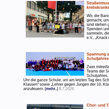
Straßenmusi
krebskranke
Wir, die Ban
gemacht, um
sind stehen 
Spenden unte
sammeln, di
e.V., „Knack
Spannung an
Schuljahres
Zwei mitreiß
Teams der S
Schuljahres.
Uhr die ganze Schule, um am letzten Tag des Sch
Klassen“ sowie „Lehrer gegen Jungen der 10. Klas
anzufeuern. [
mehr..
]
8.7.2026
Chor- und Ta