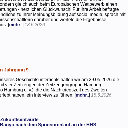
 sondern gleich auch beim Europäischen Wettbewerb einen
rrungen - herzlichen Glückwunsch! Für ihre Arbeit befragte
dliche zu ihrer Meinungsbildung auf social media, sprach mit
kwissenschaftlerin darüber und wertete die Ergebnisse
us. [
mehr..
]
18.6.2026
in Jahrgang 9
seres Geschichtsunterrichts hatten wir am 29.05.2026 die
mit vier Zeitzeugen der Zeitzeugengruppe Hamburg
o Hamburg e. v.), die die Nachkriegszeit des Zweiten
rlebt haben, ein Interview zu führen. [
mehr..
]
18.6.2026
 Zukunftsentwürfe
Banyo nach dem Sponsorenlauf an der HHS