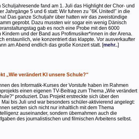
 Schuljahresende fand am 1. Juli das Highlight der Chor- und
er Jahrgänge 5 und 6 statt: Wir fuhren zu "6K United!" in die
na! Das ganze Schuljahr über hatten wir das zweistündige
ramm geprobt. Dazu mussten wir sogar ein wenig Dänisch
eranstaltungstag gab es noch eine Probe mit den 6000
 Kindern und der Band aus Profimusiker*innen in der Arena.
ch erstaunlich, wie konzentriert das klappte. Vor ausverkaufter
ann am Abend endlich das große Konzert statt. [
mehr..
]
kt „Wie verändert KI unsere Schule?“
nnen des Informatik-Kurses der Vorstufe haben im Rahmen
projekts einen eigenen TV-Beitrag zum Thema „Wie verändert
hule?“ produziert. Das Projekt erstreckte sich über den
 Mai bis Juli und war besonders schüler-aktivierend angelegt:
nnen setzten sich nicht nur inhaltlich mit dem Thema
ntelligenz auseinander, sondern übernahmen auch die
gaben des journalistischen und filmischen Arbeitens selbst.