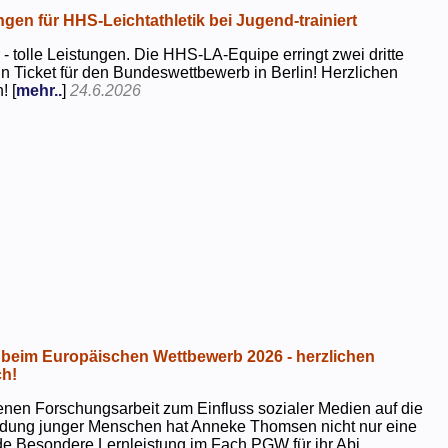
ngen für HHS-Leichtathletik bei Jugend-trainiert
 - tolle Leistungen. Die HHS-LA-Equipe erringt zwei dritte
in Ticket für den Bundeswettbewerb in Berlin! Herzlichen
! [
mehr..
]
24.6.2026
beim Europäischen Wettbewerb 2026 - herzlichen
h!
genen Forschungsarbeit zum Einfluss sozialer Medien auf die
ildung junger Menschen hat Anneke Thomsen nicht nur eine
e Besondere Lernleistung im Fach PGW für ihr Abi