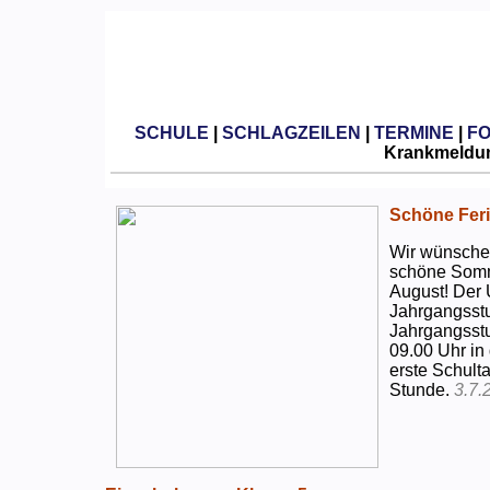
SCHULE
|
SCHLAGZEILEN
|
TERMINE
|
F
Krankmeldun
Schöne Feri
Wir wünschen
schöne Somm
August! Der 
Jahrgangsstu
Jahrgangsstu
09.00 Uhr in
erste Schulta
Stunde.
3.7.