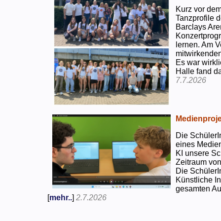
Kurz vor dem
Tanzprofile d
Barclays Are
Konzertprog
lernen. Am V
mitwirkenden
Es war wirkli
Halle fand d
7.7.2026
Medienproje
Die SchülerI
eines Medien
KI unsere Sc
Zeitraum von
Die SchülerI
Künstliche I
gesamten Auf
[
mehr..
]
2.7.2026