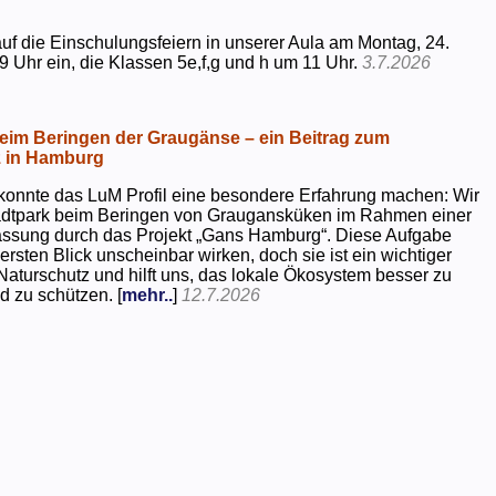
uf die Einschulungsfeiern in unserer Aula am Montag, 24.
9 Uhr ein, die Klassen 5e,f,g und h um 11 Uhr.
3.7.2026
beim Beringen der Graugänse – ein Beitrag zum
z in Hamburg
konnte das LuM Profil eine besondere Erfahrung machen: Wir
tadtpark beim Beringen von Graugansküken im Rahmen einer
assung durch das Projekt „Gans Hamburg“. Diese Aufgabe
rsten Blick unscheinbar wirken, doch sie ist ein wichtiger
Naturschutz und hilft uns, das lokale Ökosystem besser zu
d zu schützen. [
mehr..
]
12.7.2026