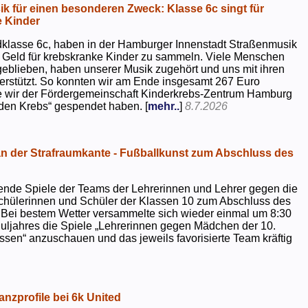
k für einen besonderen Zweck: Klasse 6c singt für
 Kinder
dklasse 6c, haben in der Hamburger Innenstadt Straßenmusik
 Geld für krebskranke Kinder zu sammeln. Viele Menschen
geblieben, haben unserer Musik zugehört und uns mit ihren
rstützt. So konnten wir am Ende insgesamt 267 Euro
e wir der Fördergemeinschaft Kinderkrebs-Zentrum Hamburg
 den Krebs“ gespendet haben. [
mehr..
]
8.7.2026
 der Strafraumkante - Fußballkunst zum Abschluss des
ende Spiele der Teams der Lehrerinnen und Lehrer gegen die
chülerinnen und Schüler der Klassen 10 zum Abschluss des
 Bei bestem Wetter versammelte sich wieder einmal um 8:30
uljahres die Spiele „Lehrerinnen gegen Mädchen der 10.
sen“ anzuschauen und das jeweils favorisierte Team kräftig
nzprofile bei 6k United