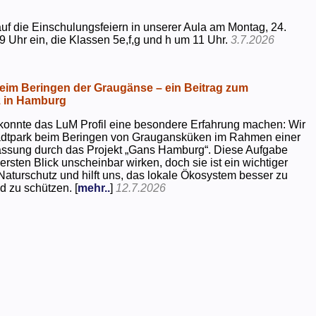
uf die Einschulungsfeiern in unserer Aula am Montag, 24.
9 Uhr ein, die Klassen 5e,f,g und h um 11 Uhr.
3.7.2026
beim Beringen der Graugänse – ein Beitrag zum
z in Hamburg
konnte das LuM Profil eine besondere Erfahrung machen: Wir
tadtpark beim Beringen von Graugansküken im Rahmen einer
assung durch das Projekt „Gans Hamburg“. Diese Aufgabe
rsten Blick unscheinbar wirken, doch sie ist ein wichtiger
Naturschutz und hilft uns, das lokale Ökosystem besser zu
d zu schützen. [
mehr..
]
12.7.2026