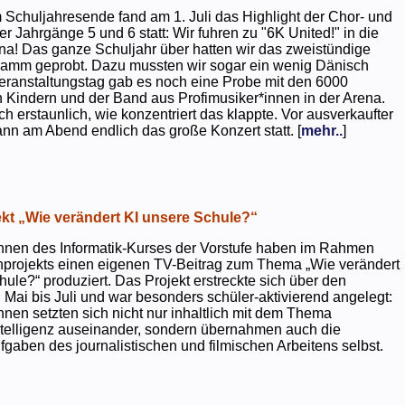
 Schuljahresende fand am 1. Juli das Highlight der Chor- und
er Jahrgänge 5 und 6 statt: Wir fuhren zu "6K United!" in die
na! Das ganze Schuljahr über hatten wir das zweistündige
ramm geprobt. Dazu mussten wir sogar ein wenig Dänisch
eranstaltungstag gab es noch eine Probe mit den 6000
 Kindern und der Band aus Profimusiker*innen in der Arena.
ch erstaunlich, wie konzentriert das klappte. Vor ausverkaufter
ann am Abend endlich das große Konzert statt. [
mehr..
]
kt „Wie verändert KI unsere Schule?“
nnen des Informatik-Kurses der Vorstufe haben im Rahmen
projekts einen eigenen TV-Beitrag zum Thema „Wie verändert
hule?“ produziert. Das Projekt erstreckte sich über den
 Mai bis Juli und war besonders schüler-aktivierend angelegt:
nnen setzten sich nicht nur inhaltlich mit dem Thema
ntelligenz auseinander, sondern übernahmen auch die
gaben des journalistischen und filmischen Arbeitens selbst.