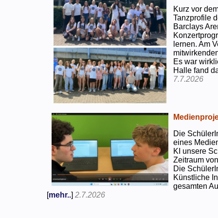
Kurz vor dem
Tanzprofile d
Barclays Are
Konzertprog
lernen. Am V
mitwirkenden
Es war wirkli
Halle fand d
7.7.2026
Medienproje
Die SchülerI
eines Medien
KI unsere Sc
Zeitraum von
Die SchülerI
Künstliche I
gesamten Auf
[
mehr..
]
2.7.2026