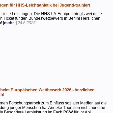
ngen für HHS-Leichtathletik bei Jugend-trainiert
 - tolle Leistungen. Die HHS-LA-Equipe erringt zwei dritte
in Ticket für den Bundeswettbewerb in Berlin! Herzlichen
! [
mehr..
]
24.6.2026
beim Europäischen Wettbewerb 2026 - herzlichen
h!
genen Forschungsarbeit zum Einfluss sozialer Medien auf die
ildung junger Menschen hat Anneke Thomsen nicht nur eine
e Besondere Lernleistung im Fach PGW für ihr Abi