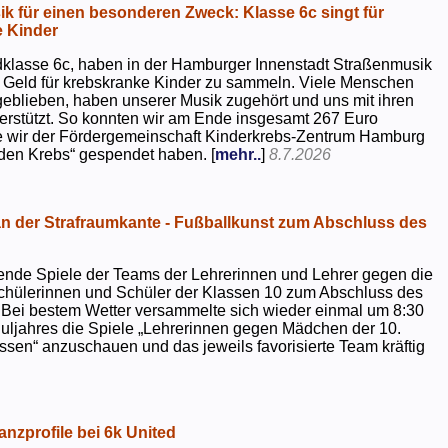
k für einen besonderen Zweck: Klasse 6c singt für
 Kinder
dklasse 6c, haben in der Hamburger Innenstadt Straßenmusik
 Geld für krebskranke Kinder zu sammeln. Viele Menschen
geblieben, haben unserer Musik zugehört und uns mit ihren
rstützt. So konnten wir am Ende insgesamt 267 Euro
e wir der Fördergemeinschaft Kinderkrebs-Zentrum Hamburg
 den Krebs“ gespendet haben. [
mehr..
]
8.7.2026
 der Strafraumkante - Fußballkunst zum Abschluss des
ende Spiele der Teams der Lehrerinnen und Lehrer gegen die
chülerinnen und Schüler der Klassen 10 zum Abschluss des
 Bei bestem Wetter versammelte sich wieder einmal um 8:30
uljahres die Spiele „Lehrerinnen gegen Mädchen der 10.
sen“ anzuschauen und das jeweils favorisierte Team kräftig
nzprofile bei 6k United