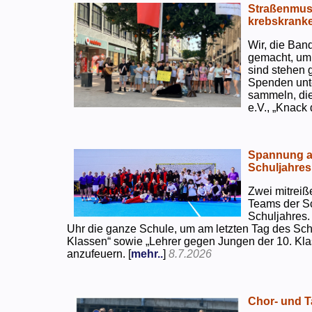
Straßenmusi
krebskranke
Wir, die Ban
gemacht, um
sind stehen 
Spenden unte
sammeln, di
e.V., „Knack
Spannung an
Schuljahres
Zwei mitreiß
Teams der S
Schuljahres.
Uhr die ganze Schule, um am letzten Tag des Sch
Klassen“ sowie „Lehrer gegen Jungen der 10. Klas
anzufeuern. [
mehr..
]
8.7.2026
Chor- und Ta