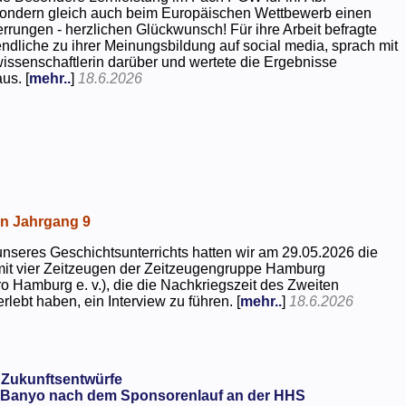
 sondern gleich auch beim Europäischen Wettbewerb einen
rrungen - herzlichen Glückwunsch! Für ihre Arbeit befragte
dliche zu ihrer Meinungsbildung auf social media, sprach mit
kwissenschaftlerin darüber und wertete die Ergebnisse
us. [
mehr..
]
18.6.2026
in Jahrgang 9
seres Geschichtsunterrichts hatten wir am 29.05.2026 die
mit vier Zeitzeugen der Zeitzeugengruppe Hamburg
o Hamburg e. v.), die die Nachkriegszeit des Zweiten
rlebt haben, ein Interview zu führen. [
mehr..
]
18.6.2026
 Zukunftsentwürfe
Banyo nach dem Sponsorenlauf an der HHS