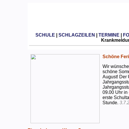
SCHULE
|
SCHLAGZEILEN
|
TERMINE
|
F
Krankmeldun
Schöne Feri
Wir wünschen
schöne Somm
August! Der 
Jahrgangsstu
Jahrgangsstu
09.00 Uhr in
erste Schulta
Stunde.
3.7.