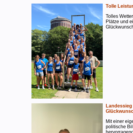
Tolle Leistu
Tolles Wetter
Plätze und e
Glückwunsch
Landessieg 
Glückwunsc
Mit einer ei
politische B
hervorragend