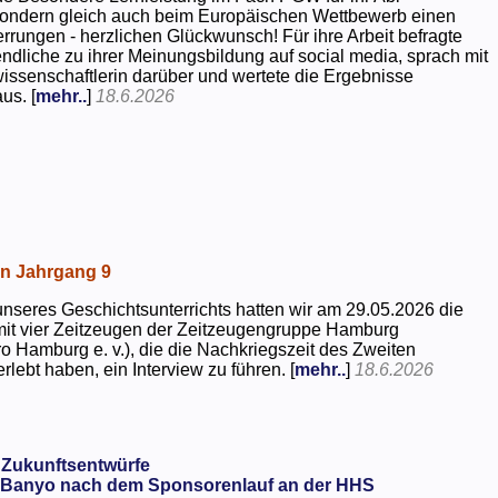
 sondern gleich auch beim Europäischen Wettbewerb einen
rrungen - herzlichen Glückwunsch! Für ihre Arbeit befragte
dliche zu ihrer Meinungsbildung auf social media, sprach mit
kwissenschaftlerin darüber und wertete die Ergebnisse
us. [
mehr..
]
18.6.2026
in Jahrgang 9
seres Geschichtsunterrichts hatten wir am 29.05.2026 die
mit vier Zeitzeugen der Zeitzeugengruppe Hamburg
o Hamburg e. v.), die die Nachkriegszeit des Zweiten
rlebt haben, ein Interview zu führen. [
mehr..
]
18.6.2026
 Zukunftsentwürfe
Banyo nach dem Sponsorenlauf an der HHS