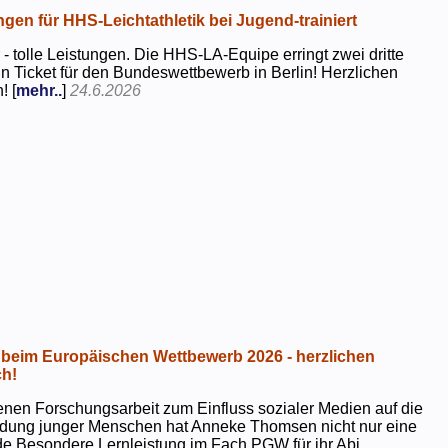
ngen für HHS-Leichtathletik bei Jugend-trainiert
 - tolle Leistungen. Die HHS-LA-Equipe erringt zwei dritte
in Ticket für den Bundeswettbewerb in Berlin! Herzlichen
! [
mehr..
]
24.6.2026
beim Europäischen Wettbewerb 2026 - herzlichen
h!
genen Forschungsarbeit zum Einfluss sozialer Medien auf die
ildung junger Menschen hat Anneke Thomsen nicht nur eine
e Besondere Lernleistung im Fach PGW für ihr Abi