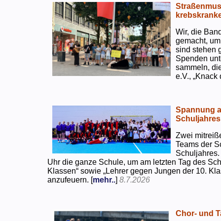
Straßenmusi
krebskranke
Wir, die Ban
gemacht, um
sind stehen 
Spenden unte
sammeln, di
e.V., „Knack
Spannung an
Schuljahres
Zwei mitreiß
Teams der S
Schuljahres.
Uhr die ganze Schule, um am letzten Tag des Sch
Klassen“ sowie „Lehrer gegen Jungen der 10. Klas
anzufeuern. [
mehr..
]
8.7.2026
Chor- und Ta