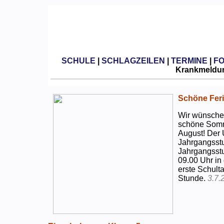
SCHULE
|
SCHLAGZEILEN
|
TERMINE
|
F
Krankmeldun
Schöne Feri
Wir wünschen
schöne Somm
August! Der 
Jahrgangsstu
Jahrgangsstu
09.00 Uhr in
erste Schulta
Stunde.
3.7.