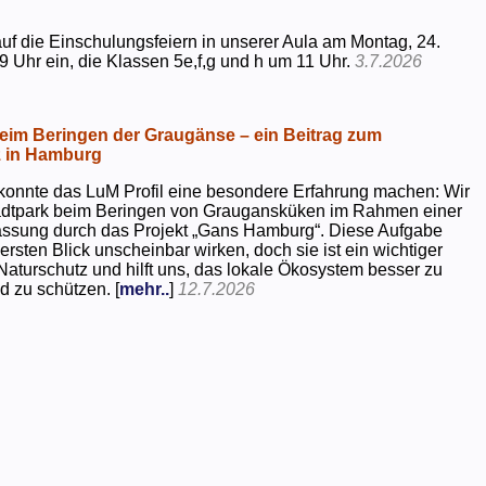
uf die Einschulungsfeiern in unserer Aula am Montag, 24.
9 Uhr ein, die Klassen 5e,f,g und h um 11 Uhr.
3.7.2026
beim Beringen der Graugänse – ein Beitrag zum
z in Hamburg
konnte das LuM Profil eine besondere Erfahrung machen: Wir
tadtpark beim Beringen von Graugansküken im Rahmen einer
assung durch das Projekt „Gans Hamburg“. Diese Aufgabe
rsten Blick unscheinbar wirken, doch sie ist ein wichtiger
Naturschutz und hilft uns, das lokale Ökosystem besser zu
d zu schützen. [
mehr..
]
12.7.2026