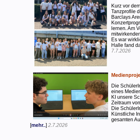
Kurz vor dem
Tanzprofile d
Barclays Are
Konzertprog
lernen. Am V
mitwirkenden
Es war wirkli
Halle fand d
7.7.2026
Medienproje
Die SchülerI
eines Medien
KI unsere Sc
Zeitraum von
Die SchülerI
Künstliche I
gesamten Auf
[
mehr..
]
2.7.2026