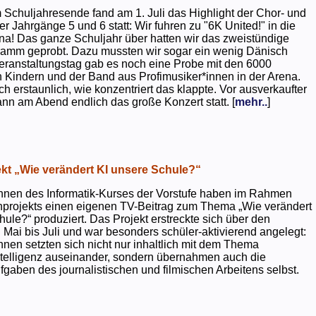
 Schuljahresende fand am 1. Juli das Highlight der Chor- und
er Jahrgänge 5 und 6 statt: Wir fuhren zu "6K United!" in die
na! Das ganze Schuljahr über hatten wir das zweistündige
ramm geprobt. Dazu mussten wir sogar ein wenig Dänisch
eranstaltungstag gab es noch eine Probe mit den 6000
 Kindern und der Band aus Profimusiker*innen in der Arena.
ch erstaunlich, wie konzentriert das klappte. Vor ausverkaufter
ann am Abend endlich das große Konzert statt. [
mehr..
]
kt „Wie verändert KI unsere Schule?“
nnen des Informatik-Kurses der Vorstufe haben im Rahmen
projekts einen eigenen TV-Beitrag zum Thema „Wie verändert
hule?“ produziert. Das Projekt erstreckte sich über den
 Mai bis Juli und war besonders schüler-aktivierend angelegt:
nnen setzten sich nicht nur inhaltlich mit dem Thema
ntelligenz auseinander, sondern übernahmen auch die
gaben des journalistischen und filmischen Arbeitens selbst.