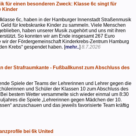
k für einen besonderen Zweck: Klasse 6c singt für
 Kinder
dklasse 6c, haben in der Hamburger Innenstadt Straßenmusik
 Geld für krebskranke Kinder zu sammeln. Viele Menschen
geblieben, haben unserer Musik zugehört und uns mit ihren
rstützt. So konnten wir am Ende insgesamt 267 Euro
e wir der Fördergemeinschaft Kinderkrebs-Zentrum Hamburg
 den Krebs“ gespendet haben. [
mehr..
]
8.7.2026
 der Strafraumkante - Fußballkunst zum Abschluss des
ende Spiele der Teams der Lehrerinnen und Lehrer gegen die
chülerinnen und Schüler der Klassen 10 zum Abschluss des
 Bei bestem Wetter versammelte sich wieder einmal um 8:30
uljahres die Spiele „Lehrerinnen gegen Mädchen der 10.
sen“ anzuschauen und das jeweils favorisierte Team kräftig
nzprofile bei 6k United