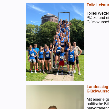
Tolle Leistu
Tolles Wetter
Plätze und e
Glückwunsch
Landessieg 
Glückwunsc
Mit einer ei
politische B
hervorragend