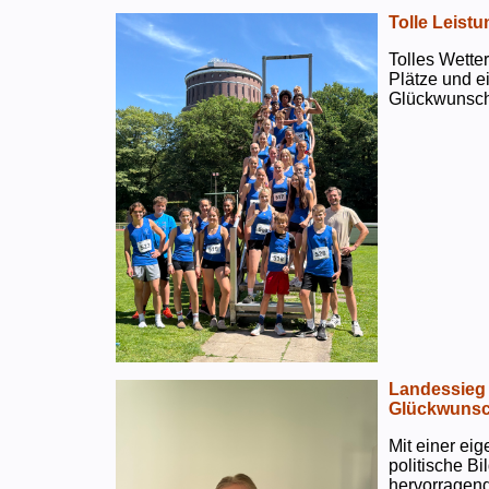
Tolle Leistu
Tolles Wetter
Plätze und e
Glückwunsch
Landessieg 
Glückwunsc
Mit einer ei
politische B
hervorragend