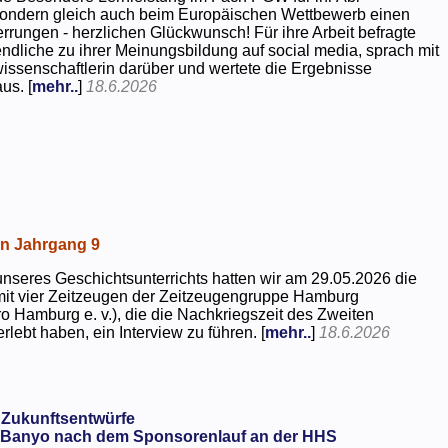
 sondern gleich auch beim Europäischen Wettbewerb einen
rrungen - herzlichen Glückwunsch! Für ihre Arbeit befragte
dliche zu ihrer Meinungsbildung auf social media, sprach mit
kwissenschaftlerin darüber und wertete die Ergebnisse
us. [
mehr..
]
18.6.2026
in Jahrgang 9
seres Geschichtsunterrichts hatten wir am 29.05.2026 die
mit vier Zeitzeugen der Zeitzeugengruppe Hamburg
o Hamburg e. v.), die die Nachkriegszeit des Zweiten
rlebt haben, ein Interview zu führen. [
mehr..
]
18.6.2026
 Zukunftsentwürfe
Banyo nach dem Sponsorenlauf an der HHS