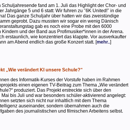
 Schuljahresende fand am 1. Juli das Highlight der Chor- und
er Jahrgänge 5 und 6 statt: Wir fuhren zu "6K United!" in die
na! Das ganze Schuljahr über hatten wir das zweistündige
ramm geprobt. Dazu mussten wir sogar ein wenig Dänisch
eranstaltungstag gab es noch eine Probe mit den 6000
 Kindern und der Band aus Profimusiker*innen in der Arena.
ch erstaunlich, wie konzentriert das klappte. Vor ausverkaufter
ann am Abend endlich das große Konzert statt. [
mehr..
]
kt „Wie verändert KI unsere Schule?“
nnen des Informatik-Kurses der Vorstufe haben im Rahmen
projekts einen eigenen TV-Beitrag zum Thema „Wie verändert
hule?“ produziert. Das Projekt erstreckte sich über den
 Mai bis Juli und war besonders schüler-aktivierend angelegt:
nnen setzten sich nicht nur inhaltlich mit dem Thema
ntelligenz auseinander, sondern übernahmen auch die
gaben des journalistischen und filmischen Arbeitens selbst.