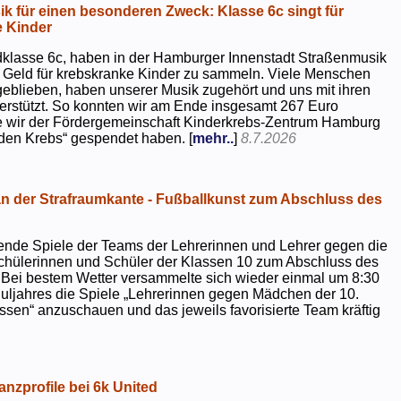
k für einen besonderen Zweck: Klasse 6c singt für
 Kinder
dklasse 6c, haben in der Hamburger Innenstadt Straßenmusik
 Geld für krebskranke Kinder zu sammeln. Viele Menschen
geblieben, haben unserer Musik zugehört und uns mit ihren
rstützt. So konnten wir am Ende insgesamt 267 Euro
e wir der Fördergemeinschaft Kinderkrebs-Zentrum Hamburg
 den Krebs“ gespendet haben. [
mehr..
]
8.7.2026
 der Strafraumkante - Fußballkunst zum Abschluss des
ende Spiele der Teams der Lehrerinnen und Lehrer gegen die
chülerinnen und Schüler der Klassen 10 zum Abschluss des
 Bei bestem Wetter versammelte sich wieder einmal um 8:30
uljahres die Spiele „Lehrerinnen gegen Mädchen der 10.
sen“ anzuschauen und das jeweils favorisierte Team kräftig
nzprofile bei 6k United