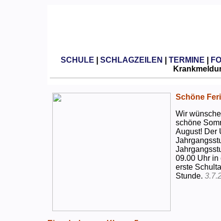
SCHULE
|
SCHLAGZEILEN
|
TERMINE
|
F
Krankmeldun
Schöne Feri
Wir wünschen
schöne Somm
August! Der 
Jahrgangsstu
Jahrgangsstu
09.00 Uhr in
erste Schulta
Stunde.
3.7.