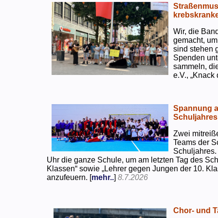
Straßenmusi
krebskranke
Wir, die Ban
gemacht, um
sind stehen 
Spenden unte
sammeln, di
e.V., „Knack
Spannung an
Schuljahres
Zwei mitreiß
Teams der S
Schuljahres.
Uhr die ganze Schule, um am letzten Tag des Sch
Klassen“ sowie „Lehrer gegen Jungen der 10. Klas
anzufeuern. [
mehr..
]
8.7.2026
Chor- und Ta