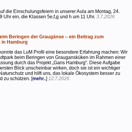
uf die Einschulungsfeiern in unserer Aula am Montag, 24.
9 Uhr ein, die Klassen 5e,f,g und h um 11 Uhr.
3.7.2026
beim Beringen der Graugänse – ein Beitrag zum
z in Hamburg
konnte das LuM Profil eine besondere Erfahrung machen: Wir
tadtpark beim Beringen von Graugansküken im Rahmen einer
assung durch das Projekt „Gans Hamburg“. Diese Aufgabe
rsten Blick unscheinbar wirken, doch sie ist ein wichtiger
Naturschutz und hilft uns, das lokale Ökosystem besser zu
d zu schützen. [
mehr..
]
12.7.2026