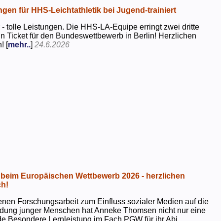
ngen für HHS-Leichtathletik bei Jugend-trainiert
 - tolle Leistungen. Die HHS-LA-Equipe erringt zwei dritte
in Ticket für den Bundeswettbewerb in Berlin! Herzlichen
! [
mehr..
]
24.6.2026
beim Europäischen Wettbewerb 2026 - herzlichen
h!
genen Forschungsarbeit zum Einfluss sozialer Medien auf die
ildung junger Menschen hat Anneke Thomsen nicht nur eine
e Besondere Lernleistung im Fach PGW für ihr Abi