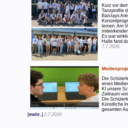
Kurz vor dem
Tanzprofile d
Barclays Are
Konzertprog
lernen. Am V
mitwirkenden
Es war wirkli
Halle fand d
7.7.2026
Medienproje
Die SchülerI
eines Medien
KI unsere Sc
Zeitraum von
Die SchülerI
Künstliche I
gesamten Auf
[
mehr..
]
2.7.2026