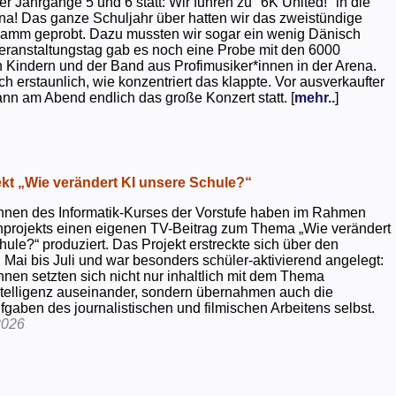
er Jahrgänge 5 und 6 statt: Wir fuhren zu "6K United!" in die
na! Das ganze Schuljahr über hatten wir das zweistündige
ramm geprobt. Dazu mussten wir sogar ein wenig Dänisch
eranstaltungstag gab es noch eine Probe mit den 6000
 Kindern und der Band aus Profimusiker*innen in der Arena.
ch erstaunlich, wie konzentriert das klappte. Vor ausverkaufter
ann am Abend endlich das große Konzert statt. [
mehr..
]
kt „Wie verändert KI unsere Schule?“
nnen des Informatik-Kurses der Vorstufe haben im Rahmen
projekts einen eigenen TV-Beitrag zum Thema „Wie verändert
hule?“ produziert. Das Projekt erstreckte sich über den
 Mai bis Juli und war besonders schüler-aktivierend angelegt:
nnen setzten sich nicht nur inhaltlich mit dem Thema
ntelligenz auseinander, sondern übernahmen auch die
gaben des journalistischen und filmischen Arbeitens selbst.
2026