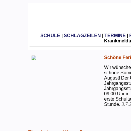
SCHULE
|
SCHLAGZEILEN
|
TERMINE
|
Krankmeldun
Schöne Feri
Wir wünschen
schöne Somm
August! Der 
Jahrgangsstu
Jahrgangsstu
09.00 Uhr in
erste Schulta
Stunde.
3.7.