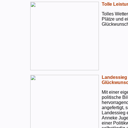
Tolle Leistu
Tolles Wetter
Plätze und e
Glückwunsch
Landessieg 
Glückwunsc
Mit einer ei
politische B
hervorragend
angefertigt,
Landessieg e
Anneke Jugen
einer Politi