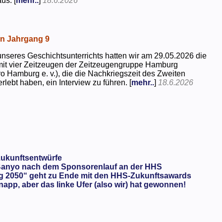
us. [
mehr..
]
18.6.2026
in Jahrgang 9
seres Geschichtsunterrichts hatten wir am 29.05.2026 die
mit vier Zeitzeugen der Zeitzeugengruppe Hamburg
o Hamburg e. v.), die die Nachkriegszeit des Zweiten
rlebt haben, ein Interview zu führen. [
mehr..
]
18.6.2026
Zukunftsentwürfe
anyo nach dem Sponsorenlauf an der HHS
g 2050“ geht zu Ende mit den HHS-Zukunftsawards
app, aber das linke Ufer (also wir) hat gewonnen!