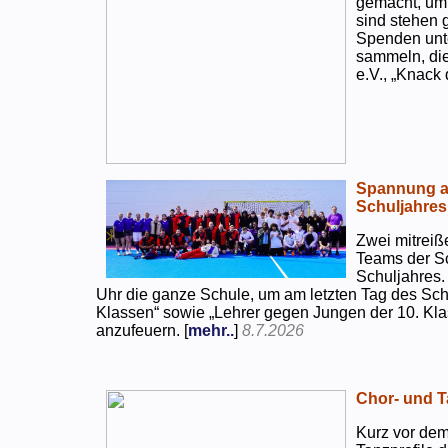
gemacht, um
sind stehen 
Spenden unte
sammeln, di
e.V., „Knack
Spannung an
Schuljahres
Zwei mitreiß
Teams der S
Schuljahres.
Uhr die ganze Schule, um am letzten Tag des Sch
Klassen“ sowie „Lehrer gegen Jungen der 10. Klas
anzufeuern. [
mehr..
]
8.7.2026
Chor- und Ta
Kurz vor dem