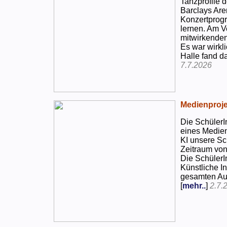
Tanzprofile d
Barclays Are
Konzertprog
lernen. Am V
mitwirkenden
Es war wirkli
Halle fand d
7.7.2026
Medienproje
Die SchülerI
eines Medien
KI unsere Sc
Zeitraum von
Die SchülerI
Künstliche I
gesamten Auf
[
mehr..
]
2.7.