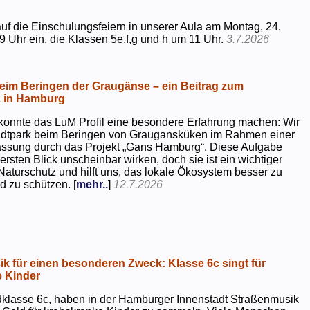
uf die Einschulungsfeiern in unserer Aula am Montag, 24.
9 Uhr ein, die Klassen 5e,f,g und h um 11 Uhr.
3.7.2026
beim Beringen der Graugänse – ein Beitrag zum
z in Hamburg
konnte das LuM Profil eine besondere Erfahrung machen: Wir
tadtpark beim Beringen von Graugansküken im Rahmen einer
assung durch das Projekt „Gans Hamburg“. Diese Aufgabe
rsten Blick unscheinbar wirken, doch sie ist ein wichtiger
Naturschutz und hilft uns, das lokale Ökosystem besser zu
d zu schützen. [
mehr..
]
12.7.2026
k für einen besonderen Zweck: Klasse 6c singt für
 Kinder
dklasse 6c, haben in der Hamburger Innenstadt Straßenmusik