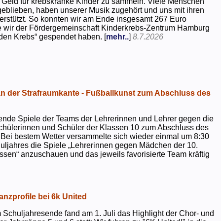
 Geld für krebskranke Kinder zu sammeln. Viele Menschen
geblieben, haben unserer Musik zugehört und uns mit ihren
rstützt. So konnten wir am Ende insgesamt 267 Euro
e wir der Fördergemeinschaft Kinderkrebs-Zentrum Hamburg
 den Krebs“ gespendet haben. [
mehr..
]
8.7.2026
 der Strafraumkante - Fußballkunst zum Abschluss des
ende Spiele der Teams der Lehrerinnen und Lehrer gegen die
chülerinnen und Schüler der Klassen 10 zum Abschluss des
 Bei bestem Wetter versammelte sich wieder einmal um 8:30
uljahres die Spiele „Lehrerinnen gegen Mädchen der 10.
sen“ anzuschauen und das jeweils favorisierte Team kräftig
nzprofile bei 6k United
 Schuljahresende fand am 1. Juli das Highlight der Chor- und