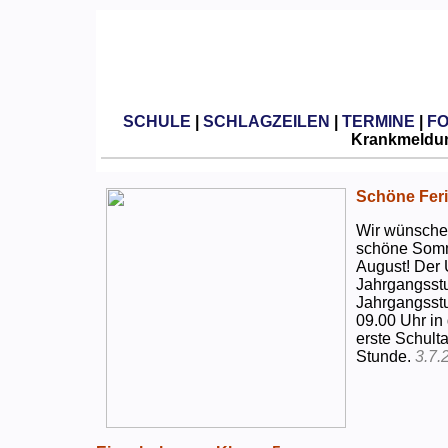
SCHULE
|
SCHLAGZEILEN
|
TERMINE
|
F
Krankmeldun
Schöne Feri
Wir wünschen
schöne Somm
August! Der 
Jahrgangsstu
Jahrgangsstu
09.00 Uhr in
erste Schulta
Stunde.
3.7.