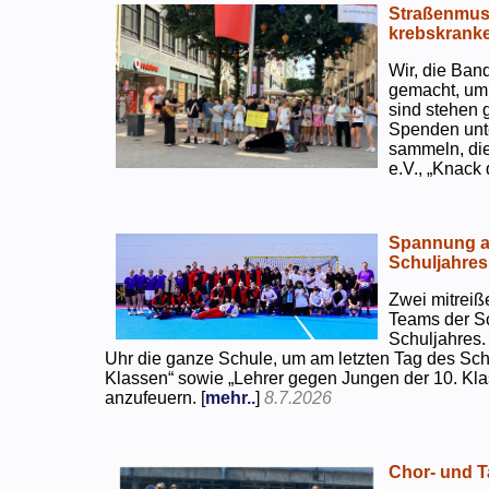
Straßenmusi
krebskranke
Wir, die Ban
gemacht, um
sind stehen 
Spenden unte
sammeln, di
e.V., „Knack
Spannung an
Schuljahres
Zwei mitreiß
Teams der S
Schuljahres.
Uhr die ganze Schule, um am letzten Tag des Sch
Klassen“ sowie „Lehrer gegen Jungen der 10. Klas
anzufeuern. [
mehr..
]
8.7.2026
Chor- und Ta