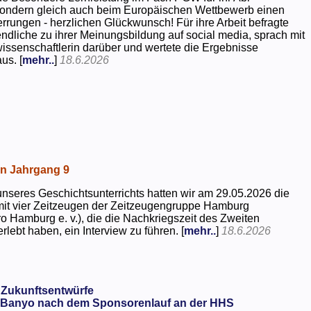
 sondern gleich auch beim Europäischen Wettbewerb einen
rrungen - herzlichen Glückwunsch! Für ihre Arbeit befragte
dliche zu ihrer Meinungsbildung auf social media, sprach mit
kwissenschaftlerin darüber und wertete die Ergebnisse
us. [
mehr..
]
18.6.2026
in Jahrgang 9
seres Geschichtsunterrichts hatten wir am 29.05.2026 die
mit vier Zeitzeugen der Zeitzeugengruppe Hamburg
o Hamburg e. v.), die die Nachkriegszeit des Zweiten
rlebt haben, ein Interview zu führen. [
mehr..
]
18.6.2026
 Zukunftsentwürfe
Banyo nach dem Sponsorenlauf an der HHS