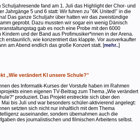
 Schuljahresende fand am 1. Juli das Highlight der Chor- und
er Jahrgänge 5 und 6 statt: Wir fuhren zu "6K United!" in die
na! Das ganze Schuljahr über hatten wir das zweistündige
ramm geprobt. Dazu mussten wir sogar ein wenig Dänisch
eranstaltungstag gab es noch eine Probe mit den 6000
 Kindern und der Band aus Profimusiker*innen in der Arena.
ch erstaunlich, wie konzentriert das klappte. Vor ausverkaufter
ann am Abend endlich das große Konzert statt. [
mehr..
]
kt „Wie verändert KI unsere Schule?“
nnen des Informatik-Kurses der Vorstufe haben im Rahmen
projekts einen eigenen TV-Beitrag zum Thema „Wie verändert
hule?“ produziert. Das Projekt erstreckte sich über den
 Mai bis Juli und war besonders schüler-aktivierend angelegt:
nnen setzten sich nicht nur inhaltlich mit dem Thema
ntelligenz auseinander, sondern übernahmen auch die
gaben des journalistischen und filmischen Arbeitens selbst.