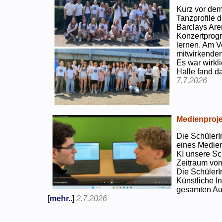
Kurz vor dem
Tanzprofile d
Barclays Are
Konzertprog
lernen. Am V
mitwirkenden
Es war wirkli
Halle fand d
7.7.2026
Medienproje
Die SchülerI
eines Medien
KI unsere Sc
Zeitraum von
Die SchülerI
Künstliche I
gesamten Auf
[
mehr..
]
2.7.2026