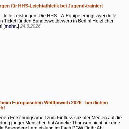
ngen für HHS-Leichtathletik bei Jugend-trainiert
 - tolle Leistungen. Die HHS-LA-Equipe erringt zwei dritte
in Ticket für den Bundeswettbewerb in Berlin! Herzlichen
! [
mehr..
]
24.6.2026
beim Europäischen Wettbewerb 2026 - herzlichen
h!
genen Forschungsarbeit zum Einfluss sozialer Medien auf die
ildung junger Menschen hat Anneke Thomsen nicht nur eine
e Besondere Lernleistung im Fach PGW für ihr Abi