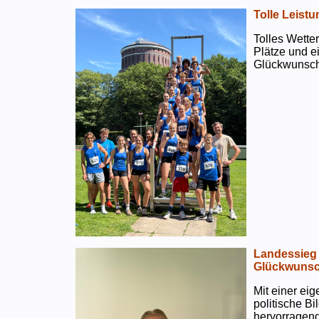
Tolle Leistu
Tolles Wetter
Plätze und e
Glückwunsch
Landessieg 
Glückwunsc
Mit einer ei
politische B
hervorragend