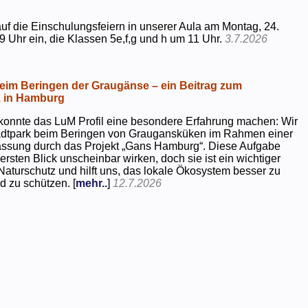
uf die Einschulungsfeiern in unserer Aula am Montag, 24.
9 Uhr ein, die Klassen 5e,f,g und h um 11 Uhr.
3.7.2026
beim Beringen der Graugänse – ein Beitrag zum
z in Hamburg
konnte das LuM Profil eine besondere Erfahrung machen: Wir
tadtpark beim Beringen von Graugansküken im Rahmen einer
assung durch das Projekt „Gans Hamburg“. Diese Aufgabe
rsten Blick unscheinbar wirken, doch sie ist ein wichtiger
Naturschutz und hilft uns, das lokale Ökosystem besser zu
d zu schützen. [
mehr..
]
12.7.2026