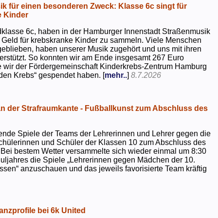
k für einen besonderen Zweck: Klasse 6c singt für
 Kinder
dklasse 6c, haben in der Hamburger Innenstadt Straßenmusik
 Geld für krebskranke Kinder zu sammeln. Viele Menschen
geblieben, haben unserer Musik zugehört und uns mit ihren
rstützt. So konnten wir am Ende insgesamt 267 Euro
e wir der Fördergemeinschaft Kinderkrebs-Zentrum Hamburg
 den Krebs“ gespendet haben. [
mehr..
]
8.7.2026
 der Strafraumkante - Fußballkunst zum Abschluss des
ende Spiele der Teams der Lehrerinnen und Lehrer gegen die
chülerinnen und Schüler der Klassen 10 zum Abschluss des
 Bei bestem Wetter versammelte sich wieder einmal um 8:30
uljahres die Spiele „Lehrerinnen gegen Mädchen der 10.
sen“ anzuschauen und das jeweils favorisierte Team kräftig
nzprofile bei 6k United